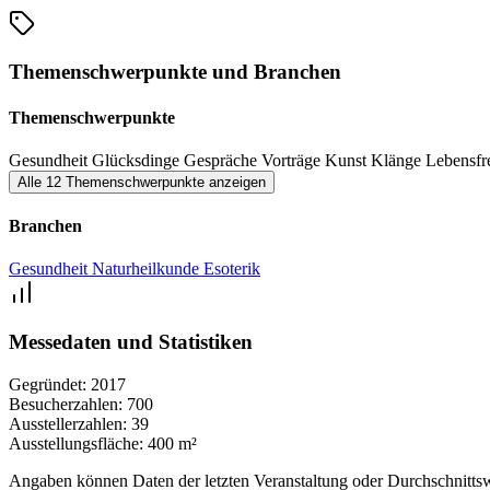
Die Frage ist nicht, ob du dich in deine vollständige Kraft hinein en
zahlreichen Vorträgen – wir tauchen tief ein. Mit geballtem Wissen 
Themenschwerpunkte und Branchen
Ist auf der Glückswege auch für das leibliche Wohl gesorgt?
Themenschwerpunkte
Für köstlich Süßes und Herzhaftes, Kaffee und Softgetränke ist auf 
Gesundheit
Glücksdinge
Gespräche
Vorträge
Kunst
Klänge
Lebensf
Warum sollte ich die Glückswege in Lübeck besuchen?
Alle 12 Themenschwerpunkte anzeigen
Freue dich auf liebevolle Menschen und bewusste Fachleute, die dic
Branchen
Gesundheit
Naturheilkunde
Esoterik
Messedaten und Statistiken
Gegründet:
2017
Besucherzahlen:
700
Ausstellerzahlen:
39
Ausstellungsfläche:
400 m²
Angaben können Daten der letzten Veranstaltung oder Durchschnittsw