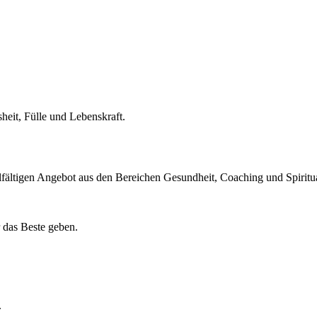
eit, Fülle und Lebenskraft.
lfältigen Angebot aus den Bereichen Gesundheit, Coaching und Spiritua
 das Beste geben.
ecke vielfältige Aussteller und genieße Kunst, Klänge sowie Lebensfre
.