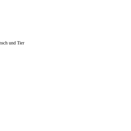
re Frage lautet: Wie gehst du den Weg? Genau darum geht es auch in den
nsch und Tier