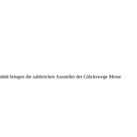
lität bringen die zahlreichen Aussteller der Glückswege Messe
ude pur an zwei Tagen voller Gesundheit und Glück.