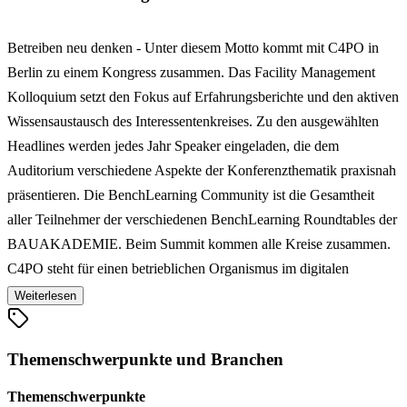
Betreiben neu denken - Unter diesem Motto kommt mit C4PO in
Berlin zu einem Kongress zusammen. Das Facility Management
Kolloquium setzt den Fokus auf Erfahrungsberichte und den aktiven
Wissensaustausch des Interessentenkreises. Zu den ausgewählten
Headlines werden jedes Jahr Speaker eingeladen, die dem
Auditorium verschiedene Aspekte der Konferenzthematik praxisnah
präsentieren. Die BenchLearning Community ist die Gesamtheit
aller Teilnehmer der verschiedenen BenchLearning Roundtables der
BAUAKADEMIE. Beim Summit kommen alle Kreise zusammen.
C4PO steht für einen betrieblichen Organismus im digitalen
Zeitalter, der Menschen, Infrastruktur und Prozesse synergetisch
Weiterlesen
aufeinander abstimmt, um wirtschaftliche Zielsetzungen zu
erreichen. Organismus statt Organigramm. Partnerschaft statt In-
Themenschwerpunkte und Branchen
oder Outsourcing. C4PO in Berlin soll Wegbereiter sein vom
Abteilungsdenken hin zu einem humanoiden Organismus, in dem
Themenschwerpunkte