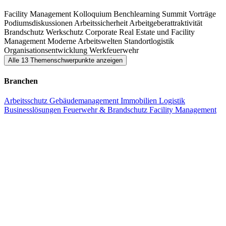
Jeder seine Aufgaben wahrnimmt, um gemeinsam etwas Größeres
Facility Management Kolloquium
Benchlearning Summit
Vorträge
zu ermöglichen.
Podiumsdiskussionen
Arbeitssicherheit
Arbeitgeberattraktivität
Brandschutz
Werkschutz
Corporate Real Estate und Facility
Management
Moderne Arbeitswelten
Standortlogistik
Organisationsentwicklung
Werkfeuerwehr
Alle 13 Themenschwerpunkte anzeigen
Branchen
Arbeitsschutz
Gebäudemanagement
Immobilien
Logistik
Businesslösungen
Feuerwehr & Brandschutz
Facility Management