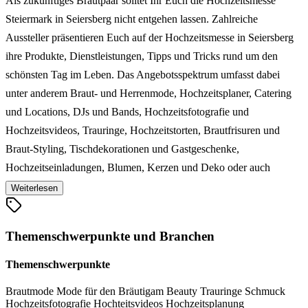
Als zukünftiges Brautpaar solltet Ihr Euch die Hochzeitsmesse
Steiermark in Seiersberg nicht entgehen lassen. Zahlreiche
Aussteller präsentieren Euch auf der Hochzeitsmesse in Seiersberg
ihre Produkte, Dienstleistungen, Tipps und Tricks rund um den
schönsten Tag im Leben. Das Angebotsspektrum umfasst dabei
unter anderem Braut- und Herrenmode, Hochzeitsplaner, Catering
und Locations, DJs und Bands, Hochzeitsfotografie und
Hochzeitsvideos, Trauringe, Hochzeitstorten, Brautfrisuren und
Braut-Styling, Tischdekorationen und Gastgeschenke,
Hochzeitseinladungen, Blumen, Kerzen und Deko oder auch
Hochzeitslimousinen, und vieles mehr. Ein abwechslungsreiches
Weiterlesen
Rahmenprogramm mit einer Feuershow, Zaubershow und
Unterhaltungsmusik, macht den Besuch der Hochzeitsmesse
Themenschwerpunkte und Branchen
Steiermark in Seiersberg darüber hinaus zu einem unterhaltsamen
Erlebnis.
Themenschwerpunkte
Brautmode
Mode für den Bräutigam
Beauty
Trauringe
Schmuck
Hochzeitsfotografie
Hochteitsvideos
Hochzeitsplanung