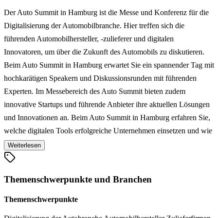
Der Auto Summit in Hamburg ist die Messe und Konferenz für die
Digitalisierung der Automobilbranche. Hier treffen sich die
führenden Automobilhersteller, -zulieferer und digitalen
Innovatoren, um über die Zukunft des Automobils zu diskutieren.
Beim Auto Summit in Hamburg erwartet Sie ein spannender Tag mit
hochkarätigen Speakern und Diskussionsrunden mit führenden
Experten. Im Messebereich des Auto Summit bieten zudem
innovative Startups und führende Anbieter ihre aktuellen Lösungen
und Innovationen an. Beim Auto Summit in Hamburg erfahren Sie,
welche digitalen Tools erfolgreiche Unternehmen einsetzen und wie
auch Sie Ihre Prozesse bei der Planung und Umsetzung in Zukunft
Weiterlesen
besser aufstellen können. Dazwischen haben Sie viel Raum zum
Netzwerken und für Meetings. Wir freuen uns auf Sie!
Themenschwerpunkte und Branchen
Themenschwerpunkte