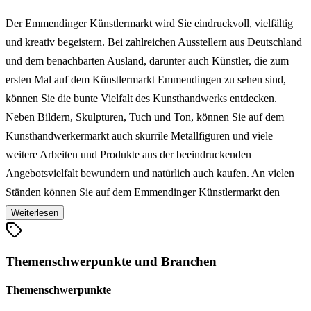
Der Emmendinger Künstlermarkt wird Sie eindruckvoll, vielfältig
und kreativ begeistern. Bei zahlreichen Ausstellern aus Deutschland
und dem benachbarten Ausland, darunter auch Künstler, die zum
ersten Mal auf dem Künstlermarkt Emmendingen zu sehen sind,
können Sie die bunte Vielfalt des Kunsthandwerks entdecken.
Neben Bildern, Skulpturen, Tuch und Ton, können Sie auf dem
Kunsthandwerkermarkt auch skurrile Metallfiguren und viele
weitere Arbeiten und Produkte aus der beeindruckenden
Angebotsvielfalt bewundern und natürlich auch kaufen. An vielen
Ständen können Sie auf dem Emmendinger Künstlermarkt den
Kunstschaffenden über die Schultern schauen und einen Einblick in
Weiterlesen
deren Handwerk bekommen. Außerdem sorgen Allerlei Feines und
Leckeres für außergewöhnliche Gaumenfreuden. Wenn Sie
Themenschwerpunkte und Branchen
Handgemachtes und Kunsthandwerk lieben, sollten Sie sich den
Emmendinger Künstlermarkt nicht entgehen lassen.
Themenschwerpunkte