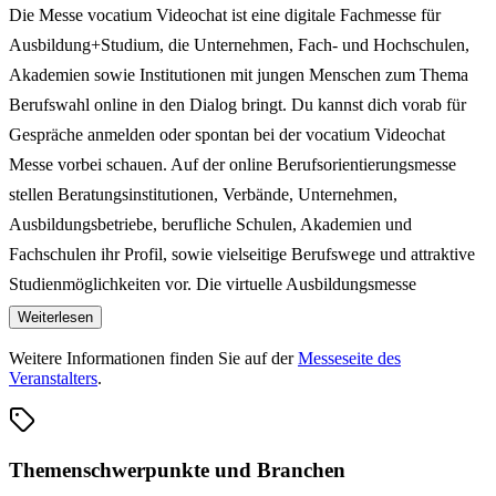
Die Messe vocatium Videochat ist eine digitale Fachmesse für
Ausbildung+Studium, die Unternehmen, Fach- und Hochschulen,
Akademien sowie Institutionen mit jungen Menschen zum Thema
Berufswahl online in den Dialog bringt. Du kannst dich vorab für
Gespräche anmelden oder spontan bei der vocatium Videochat
Messe vorbei schauen. Auf der online Berufsorientierungsmesse
stellen Beratungsinstitutionen, Verbände, Unternehmen,
Ausbildungsbetriebe, berufliche Schulen, Akademien und
Fachschulen ihr Profil, sowie vielseitige Berufswege und attraktive
Studienmöglichkeiten vor. Die virtuelle Ausbildungsmesse
informiert euch aus erster Hand, wie es in den Betrieben oder auf
Weiterlesen
dem Campus läuft und bietet euch die Möglichkeit, mit Ausbildern
Weitere Informationen finden Sie auf der
Messeseite des
oder Berufs- und Studienberatern direkt über eure beruflichen
Veranstalters
.
Vorstellungen zu sprechen. Auf der Studienmesse vocatium
Videochat kannst Du individuell und einfach informieren und mit
den aktuellen Bedingungen für Ausbildungsberufe und
Themenschwerpunkte und Branchen
Studienfächer vertraut machen.