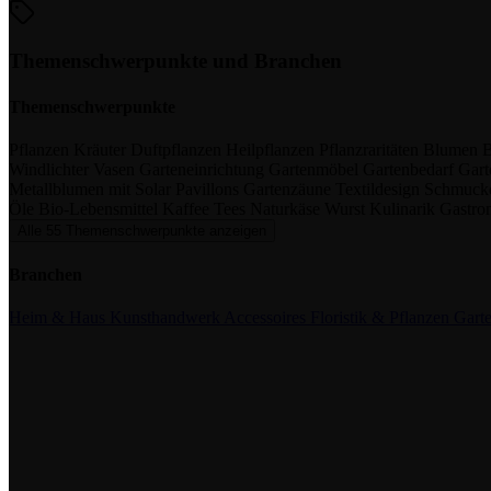
Themenschwerpunkte und Branchen
Themenschwerpunkte
Pflanzen
Kräuter
Duftpflanzen
Heilpflanzen
Pflanzraritäten
Blumen
B
Windlichter
Vasen
Garteneinrichtung
Gartenmöbel
Gartenbedarf
Gar
Metallblumen mit Solar
Pavillons
Gartenzäune
Textildesign
Schmuck
Öle
Bio-Lebensmittel
Kaffee
Tees
Naturkäse
Wurst
Kulinarik
Gastro
Alle 55 Themenschwerpunkte anzeigen
Branchen
Heim & Haus
Kunsthandwerk
Accessoires
Floristik & Pflanzen
Garte