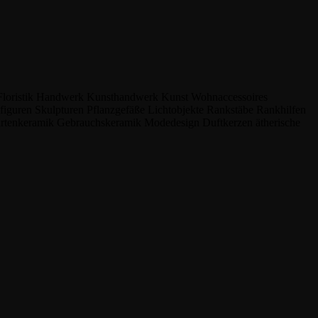
Floristik
Handwerk
Kunsthandwerk
Kunst
Wohnaccessoires
nfiguren
Skulpturen
Pflanzgefäße
Lichtobjekte
Rankstäbe
Rankhilfen
rtenkeramik
Gebrauchskeramik
Modedesign
Duftkerzen
ätherische