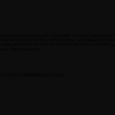
lumenzwiebeln
Rosen
Stauden
Obstbäume
Terracotta
Gartenplanung
tenkamine
Gartenaccessoires
Gartenwerkzeuge
Gartenantiquitäten
Stei
design
exklusive Tücher
Hüte
Mützen
Schals
modische Accessoires
Ga
nomie
Rahmenprogramm
n & Lifestyle
Skulpturen
Dekorationen