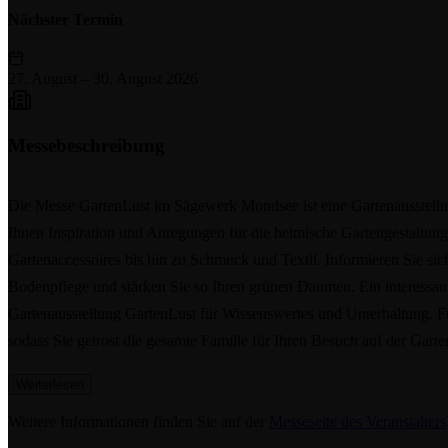
Nächster Termin
27. August
–
30. August 2026
Messebeschreibung
Die Messe GartenLust im Sägewerk Mondsee ist eine Gartenausstellung
Ihnen Inspiration und Anregungen für die heimische Gartengestaltun
Gartenaccessoires bis hin zu Schmuck und Textil. Informieren Sie si
Bodenpflege und stärken Sie so Ihren grünen Daumen. Ein interess
Gartenausstellung GartenLust für Wissenswertes und Unterhaltung. Für
sodass Sie getrost die gesamte Familie für Ihren Besuch auf der Ga
Weiterlesen
Weitere Informationen finden Sie auf der
Messeseite des Veranstalters