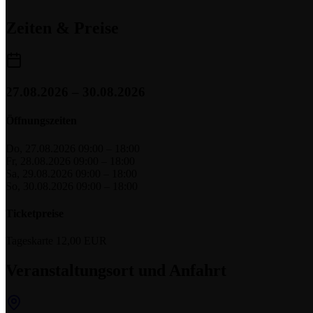
Zeiten & Preise
27.08.2026 – 30.08.2026
Öffnungszeiten
Do, 27.08.2026
09:00 – 18:00
Fr, 28.08.2026
09:00 – 18:00
Sa, 29.08.2026
09:00 – 18:00
So, 30.08.2026
09:00 – 18:00
Ticketpreise
Tageskarte
12,00 EUR
Veranstaltungsort und Anfahrt