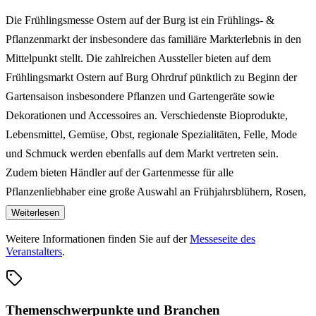
Die Frühlingsmesse Ostern auf der Burg ist ein Frühlings- &
Pflanzenmarkt der insbesondere das familiäre Markterlebnis in den
Mittelpunkt stellt. Die zahlreichen Aussteller bieten auf dem
Frühlingsmarkt Ostern auf Burg Ohrdruf pünktlich zu Beginn der
Gartensaison insbesondere Pflanzen und Gartengeräte sowie
Dekorationen und Accessoires an. Verschiedenste Bioprodukte,
Lebensmittel, Gemüse, Obst, regionale Spezialitäten, Felle, Mode
und Schmuck werden ebenfalls auf dem Markt vertreten sein.
Zudem bieten Händler auf der Gartenmesse für alle
Pflanzenliebhaber eine große Auswahl an Frühjahrsblühern, Rosen,
Stauden und Sträuchern sowie Terrakotta, getöpferte Pflanzgefäße
Weiterlesen
oder auch rustikale Gartenmöbel für lauschige Stunden im
Weitere Informationen finden Sie auf der
Messeseite des
heimischen Garten. Ein buntes Rahmenprogramm sowie
Veranstalters
.
reichhaltige kulinarische Angebote machen den Besuch der
Frühlingsmesse Ostern auf Burg Ohrdruf darüber hinaus zu einem
Erlebnis für die ganze Familie.
Themenschwerpunkte und Branchen