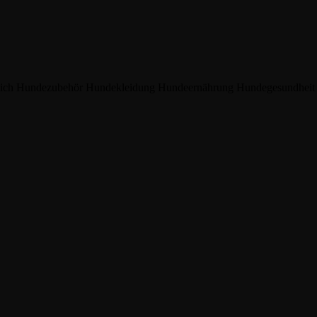
reich Hundezubehör
Hundekleidung
Hundeernährung
Hundegesundhei