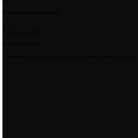
Service-Informationen
Rauchen nicht erlaubt
Anreise & Parken
Informationen zur Anreise und Parkmöglichkeiten werden Ihnen vom Pr