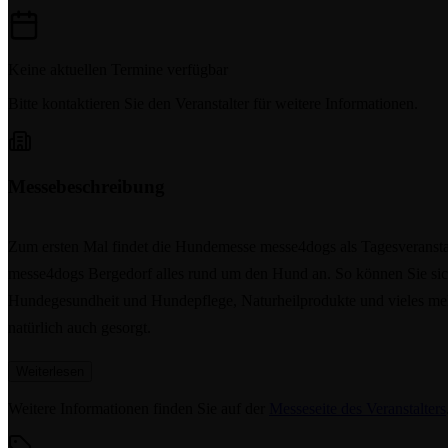
Keine aktuellen Termine verfügbar
Bitte kontaktieren Sie den Veranstalter für weitere Informationen.
Messebeschreibung
Zum ersten Mal findet die Hundemesse messe4dogs als Tagesveranstal
messe4dogs Bergedorf alles rund um den Hund an. So können Sie sic
Hundegesundheit und Hundepflege, Naturheilprodukte und vieles meh
natürlich auch gesorgt.
Weiterlesen
Weitere Informationen finden Sie auf der
Messeseite des Veranstalters