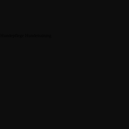
t
Hundepflege
Hundetraining