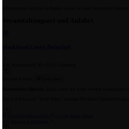
Informationen werden verfügbar, sobald sie vom Veranstalter bekann
Veranstaltungsort und Anfahrt
Marktkauf Center Bergedorf
Alte Holstenstraße 30 • 21031 Hamburg
Interaktive Karte
Karte laden
Datenschutz-Hinweis:
Beim Laden der Karte werden Kartendaten vo
Durch Klicken auf "Karte laden" stimmen Sie dieser Datenübertragu
OpenStreetMap öffnen
Google Maps öffnen
Alle Messen in Hamburg