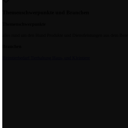
Themenschwerpunkte und Branchen
Themenschwerpunkte
alles rund um den Hund
Produkte und Dienstleistungen aus dem Be
Branchen
Heimtierbedarf
Tierhaltung
Haus- und Kleintiere