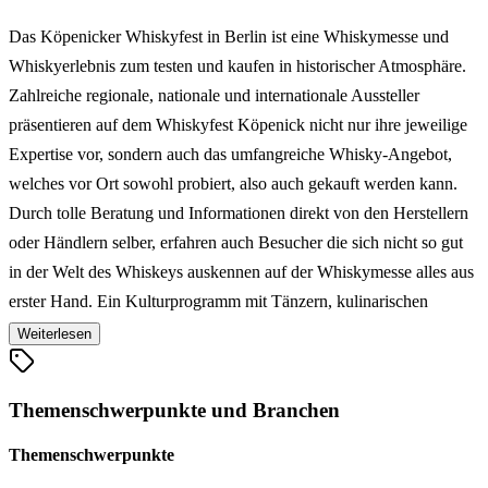
Das Köpenicker Whiskyfest in Berlin ist eine Whiskymesse und
Whiskyerlebnis zum testen und kaufen in historischer Atmosphäre.
Zahlreiche regionale, nationale und internationale Aussteller
präsentieren auf dem Whiskyfest Köpenick nicht nur ihre jeweilige
Expertise vor, sondern auch das umfangreiche Whisky-Angebot,
welches vor Ort sowohl probiert, also auch gekauft werden kann.
Durch tolle Beratung und Informationen direkt von den Herstellern
oder Händlern selber, erfahren auch Besucher die sich nicht so gut
in der Welt des Whiskeys auskennen auf der Whiskymesse alles aus
erster Hand. Ein Kulturprogramm mit Tänzern, kulinarischen
Leckerbissen und Livemusik von irischen Folkloren Bands sorgen
Weiterlesen
für eine tolle Atmosphäre. Das schöne am Köpenicker Whiskyfest
ist, dass man wirklich alles findet was das Whiskyherz begehrt.
Themenschwerpunkte und Branchen
Themenschwerpunkte