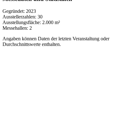
verspricht eine unvergessliche Veranstaltung für alle zu sein, die sich
Gegründet:
2023
für Themen rund um den Bambus interessieren und daran
Ausstellerzahlen:
30
Ausstellungsfläche:
2.000 m²
teilnehmen möchten.
Messehallen:
2
Angaben können Daten der letzten Veranstaltung oder
Durchschnittswerte enthalten.