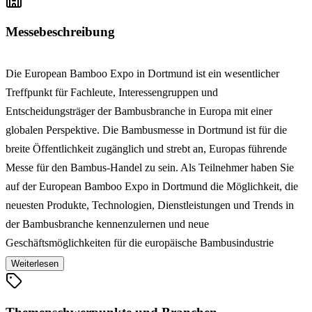
Messebeschreibung
Die European Bamboo Expo in Dortmund ist ein wesentlicher
Treffpunkt für Fachleute, Interessengruppen und
Entscheidungsträger der Bambusbranche in Europa mit einer
globalen Perspektive. Die Bambusmesse in Dortmund ist für die
breite Öffentlichkeit zugänglich und strebt an, Europas führende
Messe für den Bambus-Handel zu sein. Als Teilnehmer haben Sie
auf der European Bamboo Expo in Dortmund die Möglichkeit, die
neuesten Produkte, Technologien, Dienstleistungen und Trends in
der Bambusbranche kennenzulernen und neue
Geschäftsmöglichkeiten für die europäische Bambusindustrie
erkunden. Ein zentraler Baustein der Bambus-Messe sind
Weiterlesen
informative und wissenschaftliche Vorträge von agierenden
Fachleuten und Universitäten. Führende Köpfe der Branche werden