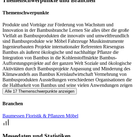
Themenschwerpunkte und Branchen
auf der Bambus-Expo in aufschlussreichen Vorträgen und
Podiumsdiskussionen Themen wie die Integration von Bambus in
Themenschwerpunkte
Kohlenstoffmärkte, Investitionsmöglichkeiten, EU-
Produkte und Vorträge zur Förderung von Wachstum und
Regulierungsstandards für Importe und Exporte, sowie strukturelle
Innovation in der Bambusbranche
Lernen Sie alles über die große
Anforderungen für das Bauwesen und innovative Produkte
Vielfalt an Bambusprodukten
die innovativ und umweltfreundlich
sind
Bambusprodukte wie Möbel
Fahrzeuge
Musikinstrumente
vorstellen. Besonders wird die Bedeutung von Bambus für die
Ingenieurbauten
Projekte internationaler Referenten
Riesengras
mögliche und erhebliche Minderung des CO im Klimakontext und
Bambus als äußerst ökologische und nachhaltige Pflanze
die
Integration von Bambus in die Kohlenstoffmärkte
Bambus-
seinen Beitrag für den Schutz der Umwelt in verschiedenen
Aufforstungsprojekte auf der ganzen Welt
Soziale und ökologische
Bereichen betrachtet werden. Abgerundet werden die Bambustage
Aktivitäten durch Bambusprojekte
Anpassung und Minderung des
Klimawandels aus Bambus
Kreislaufwirtschaft
Vermehrung von
durch spannende Beispiele nachhaltiger Architektur mit dem schnell
Bambusprodukten
Ausstellungen verschiedener Organisationen
die
nachwachsenden Gras. Hier bietet sich den Besuchern der European
die Haltbarkeit von Bambus und seine vielen Anwendungen zeigen
Alle 17 Themenschwerpunkte anzeigen
Bamboo Expo in Dortmund die Möglichkeit, mit internationalen
Vertretern der Bambusbranche in Kontakt zu treten, Wissen
Branchen
auszutauschen und voneinander zu lernen. In parallel laufenden
Baumessen
Floristik & Pflanzen
Möbel
Workshops, in denen die Verarbeitung und Anwendung von
Bambus vermitteln, haben Interessierte die Möglichkeit, Wissen und
Kenntnisse zu erwerben. Die European Bamboo Expo in Dortmund
Messedaten und Statistiken