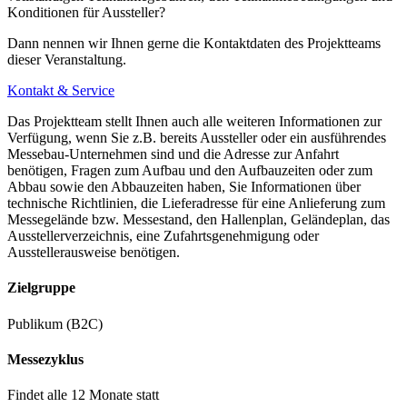
Konditionen für Aussteller?
Ost auf der Messepiazza. Diese Anbindung wird Ihnen kürzere
Reisezeiten und mehr Direktverbindungen per Bahn ermöglichen.
Dann nennen wir Ihnen gerne die Kontaktdaten des Projektteams
dieser Veranstaltung.
Kontakt & Service
Wie komme ich vom Flughafen zum Messegelände in Stuttgart?
Das Projektteam stellt Ihnen auch alle weiteren Informationen zur
Verfügung, wenn Sie z.B. bereits Aussteller oder ein ausführendes
Der internationale Flughafen verbindet Stuttgart direkt mit 123 Nah-
Messebau-Unternehmen sind und die Adresse zur Anfahrt
benötigen, Fragen zum Aufbau und den Aufbauzeiten oder zum
und Fernzielen in 30 Ländern. Durch die einzigartige Lage neben
Abbau sowie den Abbauzeiten haben, Sie Informationen über
dem Flughafen ist die Messe Stuttgart nur 355 Schritte entfernt.
technische Richtlinien, die Lieferadresse für eine Anlieferung zum
Messegelände bzw. Messestand, den Hallenplan, Geländeplan, das
Ausstellerverzeichnis, eine Zufahrtsgenehmigung oder
Ausstellerausweise benötigen.
Wo kann ich am Stuttgarter Messegelände parken?
Zielgruppe
Direkt am Messegelände stehen 6.700 Parkplätze zur Verfügung.
Publikum (B2C)
Zusätzlich können die angrenzenden Flughafenparkplätze genutzt
werden.
Messezyklus
Findet alle 12 Monate statt
Dank des dynamischen Parkleitsystems findet sich problemlos der