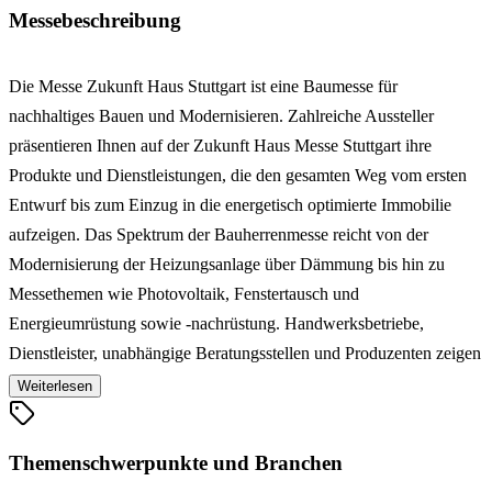
Messebeschreibung
Die Messe Zukunft Haus Stuttgart ist eine Baumesse für
nachhaltiges Bauen und Modernisieren. Zahlreiche Aussteller
präsentieren Ihnen auf der Zukunft Haus Messe Stuttgart ihre
Produkte und Dienstleistungen, die den gesamten Weg vom ersten
Entwurf bis zum Einzug in die energetisch optimierte Immobilie
aufzeigen. Das Spektrum der Bauherrenmesse reicht von der
Modernisierung der Heizungsanlage über Dämmung bis hin zu
Messethemen wie Photovoltaik, Fenstertausch und
Energieumrüstung sowie -nachrüstung. Handwerksbetriebe,
Dienstleister, unabhängige Beratungsstellen und Produzenten zeigen
Ihnen auf der Modernisierungsmesse Zukunft Haus in Stuttgart das
Weiterlesen
gesamte Feld rund um die Themen Neubau, Hausbau, Sanierung,
Modernisierung, Förderung, Haustechnik und Wohnen.
Themenschwerpunkte und Branchen
Verbraucher, Bauherren und Immobilienbesitzer finden auf der