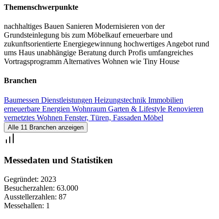
Immobilienmesse ein unabhängiges ausgewogenes
Themenschwerpunkte
Informationsnetzwerk aus Handwerk, Dienstleistung, Produkten
nachhaltiges Bauen
Sanieren
Modernisieren
von der
und Finanzberatung. Die Eigenheimmesse Zukunft Haus in Stuttgart
Grundsteinlegung bis zum Möbelkauf
erneuerbare und
bietet damit sowohl im Portfolio als auch in den Vorträgen alles um
zukunftsorientierte Energiegewinnung
hochwertiges Angebot rund
ums Haus
unabhängige Beratung durch Profis
umfangreiches
nachhaltiges Bauen, energieeffizientes Sanieren und Modernisieren,
Vortragsprogramm
Alternatives Wohnen wie Tiny House
von der Grundsteinlegung bis zum Möbelkauf. Die parallel
Branchen
stattfindende
Messe GARTEN outdoor ambiente
bespielt das
Themenfeld um das Haus herum sowie Vorgarten, Wintergarten,
Baumessen
Dienstleistungen
Heizungstechnik
Immobilien
erneuerbare Energien
Wohnraum
Garten & Lifestyle
Renovieren
Carport und Garage.
vernetztes Wohnen
Fenster, Türen, Fassaden
Möbel
Alle 11 Branchen anzeigen
Messedaten und Statistiken
Gegründet:
2023
Besucherzahlen:
63.000
Ausstellerzahlen:
87
Messehallen:
1