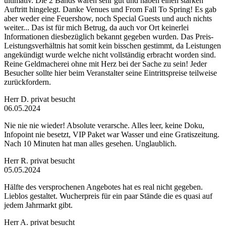
ultimativ. Die 2 Bands waren sehr gut und haben einen starken
Auftritt hingelegt. Danke Venues und From Fall To Spring! Es gab
aber weder eine Feuershow, noch Special Guests und auch nichts
weiter... Das ist für mich Betrug, da auch vor Ort keinerlei
Informationen diesbezüglich bekannt gegeben wurden. Das Preis-
Leistungsverhältnis hat somit kein bisschen gestimmt, da Leistungen
angekündigt wurde welche nicht vollständig erbracht worden sind.
Reine Geldmacherei ohne mit Herz bei der Sache zu sein! Jeder
Besucher sollte hier beim Veranstalter seine Eintrittspreise teilweise
zurückfordern.
Herr D.
privat besucht
06.05.2024
Nie nie nie wieder! Absolute verarsche. Alles leer, keine Doku,
Infopoint nie besetzt, VIP Paket war Wasser und eine Gratiszeitung.
Nach 10 Minuten hat man alles gesehen. Unglaublich.
Herr R.
privat besucht
05.05.2024
Hälfte des versprochenen Angebotes hat es real nicht gegeben.
Lieblos gestaltet. Wucherpreis für ein paar Stände die es quasi auf
jedem Jahrmarkt gibt.
Herr A.
privat besucht