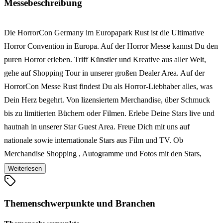
Messebeschreibung
Die HorrorCon Germany im Europapark Rust ist die Ultimative
Horror Convention in Europa. Auf der Horror Messe kannst Du den
puren Horror erleben. Triff Künstler und Kreative aus aller Welt,
gehe auf Shopping Tour in unserer großen Dealer Area. Auf der
HorrorCon Messe Rust findest Du als Horror-Liebhaber alles, was
Dein Herz begehrt. Von lizensiertem Merchandise, über Schmuck
bis zu limitierten Büchern oder Filmen. Erlebe Deine Stars live und
hautnah in unserer Star Guest Area. Freue Dich mit uns auf
nationale sowie internationale Stars aus Film und TV. Ob
Merchandise Shopping , Autogramme und Fotos mit den Stars,
spannende Workshops und Interviews auf unserer Big Stage - auf
Weiterlesen
der Horror Convention ist für jeden Horrorliebhaber etwas dabei.
Als besonderes Highlight könnt Ihr auf der HorrorCon Germany in
Themenschwerpunkte und Branchen
Rust ORIGINALE Props, Kostüme & Requisiten aus Euren
Lieblingshorrorfilmen in einer exklusiven und weltweit einzigartigen