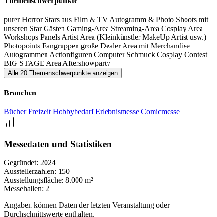
Themenschwerpunkte
Ausstellung erleben.
purer Horror
Stars aus Film & TV
Autogramm & Photo Shoots mit
unseren Star Gästen
Gaming-Area
Streaming-Area
Cosplay Area
Workshops
Panels
Artist Area (Kleinkünstler
MakeUp Artist usw.)
Photopoints
Fangruppen
große Dealer Area mit Merchandise
Autogrammen
Actionfiguren
Computer
Schmuck
Cosplay Contest
BIG STAGE Area
Aftershowparty
Alle 20 Themenschwerpunkte anzeigen
Branchen
Bücher
Freizeit
Hobbybedarf
Erlebnismesse
Comicmesse
Messedaten und Statistiken
Gegründet:
2024
Ausstellerzahlen:
150
Ausstellungsfläche:
8.000 m²
Messehallen:
2
Angaben können Daten der letzten Veranstaltung oder
Durchschnittswerte enthalten.