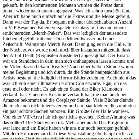
gekauft. In den kommenden Monaten wurden die Preise dann
immer wieder nach unten angepasst. Was ich schon unschön fand.
Aber ich habe mich einfach auf die Extras und die Messe gefreut.
Dann war der Tag da. Er begann mit einer überschaubaren Anzahl
an VIP Besucher. Einem verspäteten Einlass für uns und einem
ernüchternden „Merch-Paket“. Das war lediglich der tausendste
Jutebeutel gefüllt mit einer Dose Mineralwasser und einer
Zeitschrift. Wahnsinns Merch Paket. Dann ging es in die Halle. In
der Nacht zuvor wurde noch noch über Instagram mitgeteilt, dass
der Art of Death (Requisiten Aussteller) abgesagt hat. Der Ersatz
war ein Ständchen in dem man sich enthaupteten lassen konnte und
ein Video davon bekam. Really?! Nach einer halben Stunde waren
meine Begleitung und ich durch, da die Stände hauptsächlich aus
Artists bestand, die lediglich Horror Bilder zeichnen. Auch nicht das
was ich von einer ultimativen Horror Con erwarte. Egal, ob das
erste mal oder nicht. Es gab einen Stand der Biker Klamotten
verkauft hat. Einen der Kostüme verkauft hat, die man auch bei
Amazon bekommt und die Cosplayer Stände. Viele Bücher-Stände,
die mich auch nicht interessierten und ein paar kleiner, die zumindest
ein paar schöne Sachen anboten. Ein Großteil der Halle war leer.
Von einer VIP-Area hab ich gar nichts gesehen. Keine Ahnung was
das sollte?! Die Stars waren ok. Mehr aber auch. Das Programm
war lame und am Ende haben wir uns nur noch betrogen gefühlt.
Mit dem Horrorversum hat diese Veranstaltung überhaupt nichts zu