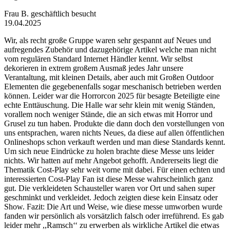
Frau B.
geschäftlich besucht
19.04.2025
Wir, als recht große Gruppe waren sehr gespannt auf Neues und
aufregendes Zubehör und dazugehörige Artikel welche man nicht
vom regulären Standard Internet Händler kennt. Wir selbst
dekorieren in extrem großem Ausmaß jedes Jahr unsere
Verantaltung, mit kleinen Details, aber auch mit Großen Outdoor
Elementen die gegebenenfalls sogar meschanisch betrieben werden
können. Leider war die Horrorcon 2025 für besagte Beteiligte eine
echte Enttäuschung. Die Halle war sehr klein mit wenig Ständen,
vorallem noch weniger Stände, die an sich etwas mit Horror und
Grusel zu tun haben. Produkte die dann doch den vorstellungen von
uns entsprachen, waren nichts Neues, da diese auf allen öffentlichen
Onlineshops schon verkauft werden und man diese Standards kennt.
Um sich neue Eindrücke zu holen brachte diese Messe uns leider
nichts. Wir hatten auf mehr Angebot gehofft. Andererseits liegt die
Thematik Cost-Play sehr weit vorne mit dabei. Für einen echten und
interessierten Cost-Play Fan ist diese Messe wahrscheinlich ganz
gut. Die verkleideten Schausteller waren vor Ort und sahen super
geschminkt und verkleidet. Jedoch zeigten diese kein Einsatz oder
Show. Fazit: Die Art und Weise, wie diese messe umworben wurde
fanden wir persönlich als vorsätzlich falsch oder irreführend. Es gab
leider mehr ,,Ramsch‘‘ zu erwerben als wirkliche Artikel die etwas