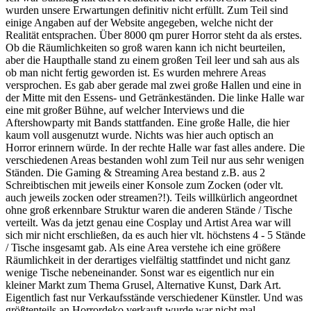
wurden unsere Erwartungen definitiv nicht erfüllt. Zum Teil sind
einige Angaben auf der Website angegeben, welche nicht der
Realität entsprachen. Über 8000 qm purer Horror steht da als erstes.
Ob die Räumlichkeiten so groß waren kann ich nicht beurteilen,
aber die Haupthalle stand zu einem großen Teil leer und sah aus als
ob man nicht fertig geworden ist. Es wurden mehrere Areas
versprochen. Es gab aber gerade mal zwei große Hallen und eine in
der Mitte mit den Essens- und Getränkeständen. Die linke Halle war
eine mit großer Bühne, auf welcher Interviews und die
Aftershowparty mit Bands stattfanden. Eine große Halle, die hier
kaum voll ausgenutzt wurde. Nichts was hier auch optisch an
Horror erinnern würde. In der rechte Halle war fast alles andere. Die
verschiedenen Areas bestanden wohl zum Teil nur aus sehr wenigen
Ständen. Die Gaming & Streaming Area bestand z.B. aus 2
Schreibtischen mit jeweils einer Konsole zum Zocken (oder vlt.
auch jeweils zocken oder streamen?!). Teils willkürlich angeordnet
ohne groß erkennbare Struktur waren die anderen Stände / Tische
verteilt. Was da jetzt genau eine Cosplay und Artist Area war will
sich mir nicht erschließen, da es auch hier vlt. höchstens 4 - 5 Stände
/ Tische insgesamt gab. Als eine Area verstehe ich eine größere
Räumlichkeit in der derartiges vielfältig stattfindet und nicht ganz
wenige Tische nebeneinander. Sonst war es eigentlich nur ein
kleiner Markt zum Thema Grusel, Alternative Kunst, Dark Art.
Eigentlich fast nur Verkaufsstände verschiedener Künstler. Und was
größtenteils an Horrordeko verkauft wurde war nicht mal