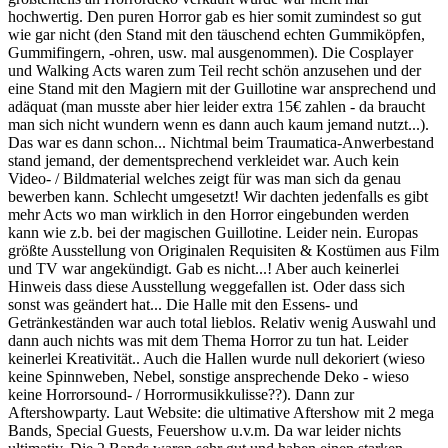
hochwertig. Den puren Horror gab es hier somit zumindest so gut
wie gar nicht (den Stand mit den täuschend echten Gummiköpfen,
Gummifingern, -ohren, usw. mal ausgenommen). Die Cosplayer
und Walking Acts waren zum Teil recht schön anzusehen und der
eine Stand mit den Magiern mit der Guillotine war ansprechend und
adäquat (man musste aber hier leider extra 15€ zahlen - da braucht
man sich nicht wundern wenn es dann auch kaum jemand nutzt...).
Das war es dann schon... Nichtmal beim Traumatica-Anwerbestand
stand jemand, der dementsprechend verkleidet war. Auch kein
Video- / Bildmaterial welches zeigt für was man sich da genau
bewerben kann. Schlecht umgesetzt! Wir dachten jedenfalls es gibt
mehr Acts wo man wirklich in den Horror eingebunden werden
kann wie z.b. bei der magischen Guillotine. Leider nein. Europas
größte Ausstellung von Originalen Requisiten & Kostümen aus Film
und TV war angekündigt. Gab es nicht...! Aber auch keinerlei
Hinweis dass diese Ausstellung weggefallen ist. Oder dass sich
sonst was geändert hat... Die Halle mit den Essens- und
Getränkeständen war auch total lieblos. Relativ wenig Auswahl und
dann auch nichts was mit dem Thema Horror zu tun hat. Leider
keinerlei Kreativität.. Auch die Hallen wurde null dekoriert (wieso
keine Spinnweben, Nebel, sonstige ansprechende Deko - wieso
keine Horrorsound- / Horrormusikkulisse??). Dann zur
Aftershowparty. Laut Website: die ultimative Aftershow mit 2 mega
Bands, Special Guests, Feuershow u.v.m. Da war leider nichts