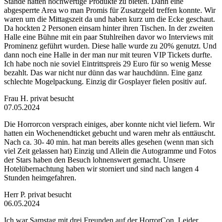
Stände hatten hochwertige Produkte zu bieten. Dann eine
abgesperrte Area wo man Promis für Zusatzgeld treffen konnte. Wir
waren um die Mittagszeit da und haben kurz um die Ecke geschaut.
Da hockten 2 Personen einsam hinter ihren Tischen. In der zweiten
Halle eine Bühne mit ein paar Stuhlreihen davor wo Interviews mit
Prominenz geführt wurden. Diese halle wurde zu 20% genutzt. Und
dann noch eine Halle in der man nur mit teuren VIP Tickets durfte.
Ich habe noch nie soviel Eintrittspreis 29 Euro für so wenig Messe
bezahlt. Das war nicht nur dünn das war hauchdünn. Eine ganz
schlechte Mogelpackung. Einzig dir Gosplayer fielen positiv auf.
Frau H.
privat besucht
07.05.2024
Die Horrorcon versprach einiges, aber konnte nicht viel liefern. Wir
hatten ein Wochenendticket gebucht und waren mehr als enttäuscht.
Nach ca. 30- 40 min. hat man bereits alles gesehen (wenn man sich
viel Zeit gelassen hat) Einzig und Allein die Autogramme und Fotos
der Stars haben den Besuch lohnenswert gemacht. Unsere
Hotelübernachtung haben wir storniert und sind nach langen 4
Stunden heimgefahren.
Herr P.
privat besucht
06.05.2024
Ich war Samstag mit drei Freunden auf der HorrorCon. Leider