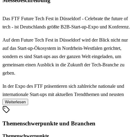
Messebeschreibung
Das FTF Future Tech Fest in Düsseldorf - Celebrate the future of
tech - ist Deutschlands größte B2B-Start-up-Expo und Konferenz.
Auf dem Future Tech Fest in Düsseldorf wird der Blick nicht nur
auf das Start-up-Ökosystem in Nordrhein-Westfalen gerichtet,
sondern es sind Start-ups aus der ganzen Welt eingeladen, um
gemeinsam einen Ausblick in die Zukunft der Tech-Branche zu
geben.
In der Expo des FTF präsentieren sich zahlreiche nationale und
internationale Start-ups mit aktuellen Trendthemen und neusten
Weiterlesen
Innovationen und kommen hier mit Investoren auf der Suche nach
passenden Start-up-Innovationen zusammen.
Themenschwerpunkte und Branchen
Als Besucher des Future Tech Fest in Düsseldorf haben Sie
außerdem die Möglichkeit, die Start-ups im Rahmen von
Themenschwerpunkte