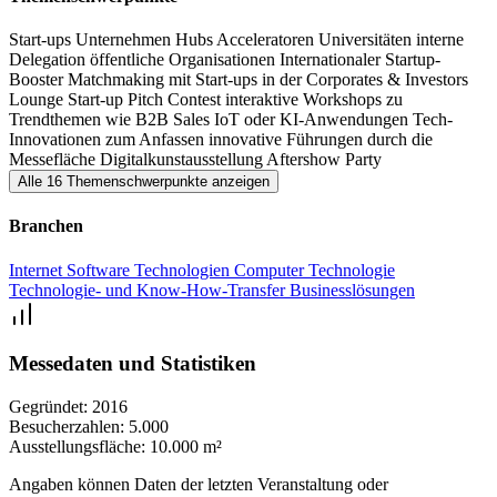
themenbezogenen Self Guided Tours durch die Ausstellung
Start-ups
Unternehmen
Hubs
Acceleratoren
Universitäten
interne
kennenzulernen.
Delegation
öffentliche Organisationen
Internationaler Startup-
Booster
Matchmaking mit Start-ups in der Corporates & Investors
Die Veranstaltung fördert Innovationen und das Wachstum neuer
Lounge
Start-up Pitch Contest
interaktive Workshops zu
Trendthemen wie B2B Sales
IoT oder KI-Anwendungen
Tech-
Unternehmen und zieht ein breites Spektrum an Teilnehmern an,
Innovationen zum Anfassen
innovative Führungen durch die
darunter Unternehmer, Investoren und Führungskräfte aus
Messefläche
Digitalkunstausstellung
Aftershow Party
Unternehmen.
Alle 16 Themenschwerpunkte anzeigen
Branchen
Die Konferenz des FTF bietet wertvolle Einblicke und Best
Practices für Start-ups, und die Aftershow-Party bietet einen
Internet
Software
Technologien
Computer Technologie
entspannten Rahmen für Networking.
Technologie- und Know-How-Transfer
Businesslösungen
Das Future Tech Fest in Düsseldorf ist ein Pflichttermin für alle, die
Messedaten und Statistiken
im Technologie- und Start-up Ökosystem tätig sind.
Gegründet:
2016
Besucherzahlen:
5.000
Ausstellungsfläche:
10.000 m²
Angaben können Daten der letzten Veranstaltung oder