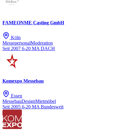
FAMEONME Casting GmbH
Köln
Messepersonal
Moderation
Seit 2007
6-20 MA
DACH
Komexpo Messebau
Essen
Messebau
Design
Mietmöbel
Seit 2005
6-20 MA
Bundesweit