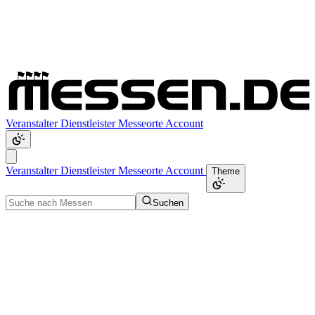
Veranstalter
Dienstleister
Messeorte
Account
Veranstalter
Dienstleister
Messeorte
Account
Theme
Suchen