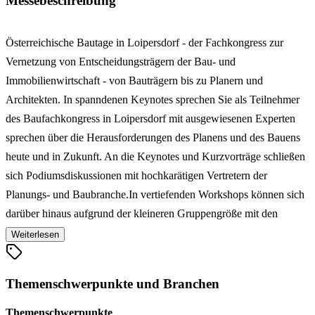
Messebeschreibung
Österreichische Bautage in Loipersdorf - der Fachkongress zur
Vernetzung von Entscheidungsträgern der Bau- und
Immobilienwirtschaft - von Bauträgern bis zu Planern und
Architekten. In spanndenen Keynotes sprechen Sie als Teilnehmer
des Baufachkongress in Loipersdorf mit ausgewiesenen Experten
sprechen über die Herausforderungen des Planens und des Bauens
heute und in Zukunft. An die Keynotes und Kurzvorträge schließen
sich Podiumsdiskussionen mit hochkarätigen Vertretern der
Planungs- und Baubranche.In vertiefenden Workshops können sich
darüber hinaus aufgrund der kleineren Gruppengröße mit den
Vortragenden direkt austauschen. Zwischen den Themenblöcken
Weiterlesen
des Kongress für die Baubranche können Sie sich mit regionalen
Köstlichkeiten verwöhnen lassen. Nach dem gemeinsamen
Themenschwerpunkte und Branchen
Abendessen findet in der Hotellobby das Get-together mit
Weinverkostung statt. Die Bauwirtschaft ist mit großen
Themenschwerpunkte