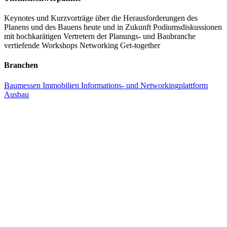
Herausforderungen konfrontiert, die ein Umdenken in der
Keynotes und Kurzvorträge über die Herausforderungen des
Zusammenarbeit entlang der Wertschöpfungskette BAU erfordern.
Planens und des Bauens heute und in Zukunft
Podiumsdiskussionen
Bei diesem Veränderungsprozess wird kein Stein auf dem anderen
mit hochkarätigen Vertretern der Planungs- und Baubranche
vertiefende Workshops
Networking
Get-together
bleiben. Der Fachkongress Österreichische Bautage in Loipersdorf
bereitet Sie und Ihr Unternehmen darauf vor.
Branchen
Baumessen
Immobilien
Informations- und Networkingplattform
Ausbau