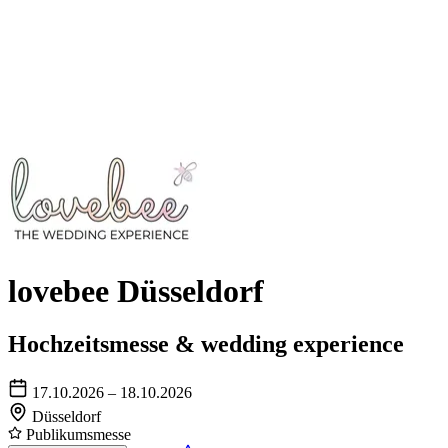
lovebee Düsseldorf
Hochzeitsmesse & wedding experience
17.10.2026 – 18.10.2026
Düsseldorf
Publikumsmesse