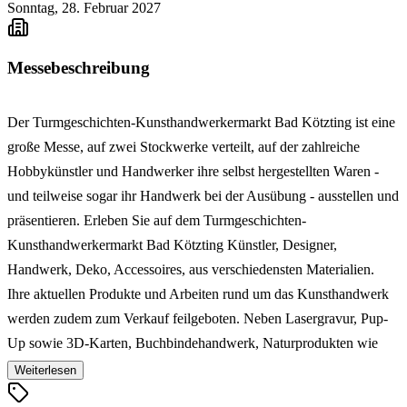
Sonntag, 28. Februar 2027
Messebeschreibung
Der Turmgeschichten-Kunsthandwerkermarkt Bad Kötzting ist eine
große Messe, auf zwei Stockwerke verteilt, auf der zahlreiche
Hobbykünstler und Handwerker ihre selbst hergestellten Waren -
und teilweise sogar ihr Handwerk bei der Ausübung - ausstellen und
präsentieren. Erleben Sie auf dem Turmgeschichten-
Kunsthandwerkermarkt Bad Kötzting Künstler, Designer,
Handwerk, Deko, Accessoires, aus verschiedensten Materialien.
Ihre aktuellen Produkte und Arbeiten rund um das Kunsthandwerk
werden zudem zum Verkauf feilgeboten. Neben Lasergravur, Pup-
Up sowie 3D-Karten, Buchbindehandwerk, Naturprodukten wie
Honig, Feinkost, Holzarbeiten und Gedrechseltes, Strickwaren &
Weiterlesen
Gehäheltes - ob nun Kleidung, Hüte, Taschen, Stofftiere,