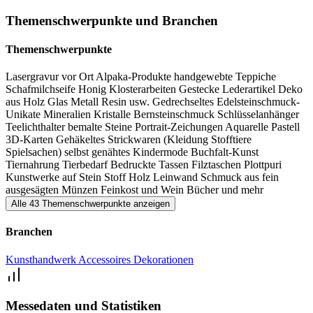
Spielsachen, finden Sie auf dem Turmgeschichten-
Themenschwerpunkte und Branchen
Kunsthandwerkermarkt Bad Kötzting auch Selbstgenähtes, u. A.
Kindermode, Edelsteinschmuck-Unikate, Mineralien, Kristalle,
Themenschwerpunkte
Bernsteinschmuck, Kunst auf Stein/Stoff/Holz/Leinwand,
Lasergravur vor Ort
Alpaka-Produkte
handgewebte Teppiche
Klosterarbeiten, Gestecke, Lederartikel, Teelichthalter, Wein,
Schafmilchseife
Honig
Klosterarbeiten
Gestecke
Lederartikel
Deko
Bücher und vieles mehr. Der Turmgeschichten-
aus Holz
Glas
Metall
Resin usw.
Gedrechseltes
Edelsteinschmuck-
Unikate
Mineralien
Kristalle
Bernsteinschmuck
Schlüsselanhänger
Kunsthandwerkermarkt Bad Kötzting bietet somit für jeden das
Teelichthalter
bemalte Steine
Portrait-Zeichungen
Aquarelle
Pastell
passende kunsthandwerkliche Produkt. Das OG ist leider nicht
3D-Karten
Gehäkeltes
Strickwaren (Kleidung
Stofftiere
Spielsachen)
selbst genähtes
Kindermode
Buchfalt-Kunst
barrierefrei (breite Treppe mit Geländer), aber im EG (mit Rollstuhl-
Tiernahrung
Tierbedarf
Bedruckte Tassen
Filztaschen
Plottpuri
WC) kommt man bereits auf seine Kosten. Parkplätze sind genug in
Kunstwerke auf Stein
Stoff
Holz
Leinwand
Schmuck aus fein
ausgesägten Münzen
Feinkost und Wein
Bücher und mehr
der Nähe.
Alle 43 Themenschwerpunkte anzeigen
Branchen
Kunsthandwerk
Accessoires
Dekorationen
Messedaten und Statistiken