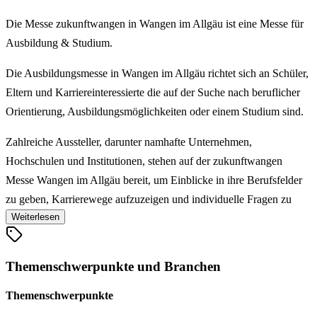
Die Messe zukunftwangen in Wangen im Allgäu ist eine Messe für
Ausbildung & Studium.
Die Ausbildungsmesse in Wangen im Allgäu richtet sich an Schüler,
Eltern und Karriereinteressierte die auf der Suche nach beruflicher
Orientierung, Ausbildungsmöglichkeiten oder einem Studium sind.
Zahlreiche Aussteller, darunter namhafte Unternehmen,
Hochschulen und Institutionen, stehen auf der zukunftwangen
Messe Wangen im Allgäu bereit, um Einblicke in ihre Berufsfelder
zu geben, Karrierewege aufzuzeigen und individuelle Fragen zu
Weiterlesen
beantworten.
Die Studienmesse zukunft Wangen hat sich als eine der
Themenschwerpunkte und Branchen
bedeutendsten Plattformen für Berufsorientierung im Allgäu
etabliert. Nutzen Sie die Gelegenheit, auf der
Themenschwerpunkte
Berufsorientierungsmesse erste Kontakte zu knüpfen, neue