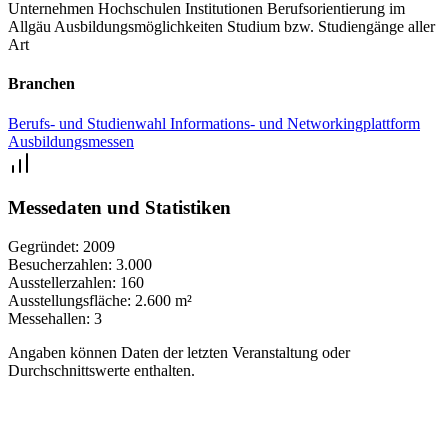
Unternehmen
Hochschulen
Institutionen
Berufsorientierung im
Möglichkeiten zu entdecken und Ihrer Karriere den richtigen Start
Allgäu
Ausbildungsmöglichkeiten
Studium bzw. Studiengänge aller
zu geben.
Art
Die zukunftwangen hat sich zu einem Top Event im Südwesten
Branchen
avanciert und ist weit über das Ortsschild hinaus bekannt geworden.
Berufs- und Studienwahl
Informations- und Networkingplattform
Ausbildungsmessen
Messedaten und Statistiken
Gegründet:
2009
Besucherzahlen:
3.000
Ausstellerzahlen:
160
Ausstellungsfläche:
2.600 m²
Messehallen:
3
Angaben können Daten der letzten Veranstaltung oder
Durchschnittswerte enthalten.