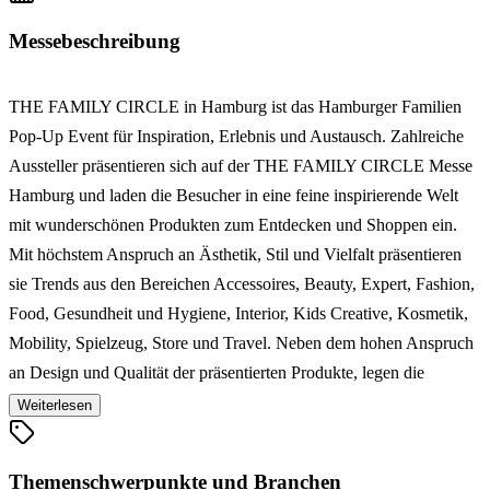
Messebeschreibung
THE FAMILY CIRCLE in Hamburg ist das Hamburger Familien
Pop-Up Event für Inspiration, Erlebnis und Austausch. Zahlreiche
Aussteller präsentieren sich auf der THE FAMILY CIRCLE Messe
Hamburg und laden die Besucher in eine feine inspirierende Welt
mit wunderschönen Produkten zum Entdecken und Shoppen ein.
Mit höchstem Anspruch an Ästhetik, Stil und Vielfalt präsentieren
sie Trends aus den Bereichen Accessoires, Beauty, Expert, Fashion,
Food, Gesundheit und Hygiene, Interior, Kids Creative, Kosmetik,
Mobility, Spielzeug, Store und Travel. Neben dem hohen Anspruch
an Design und Qualität der präsentierten Produkte, legen die
Veranstalter der Familienmesse THE FAMILY CIRCLE besonderen
Weiterlesen
Wert auf nachhaltige Materialien. So werden die schönsten Marken
und Trends aus aller Welt für euch mit viel Liebe zum Detail
Themenschwerpunkte und Branchen