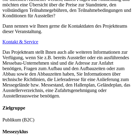
62) in Richtung Finkenwerder und fahren bis zur Haltestelle
möchten eine Übersicht über die Preise zur Standmiete, den
„Dockland“. Das Cruise Center Altona befindet sich direkt
vollständigen Teilnahmegebühren, den Teilnahmebedingungen und
Konditionen für Aussteller?
neben dem Fähranleger.
Dann nennen wir Ihnen gerne die Kontaktdaten des Projektteams
Vom Bahnhof Altona
dieser Veranstaltung.
Nehmen Sie die Buslinie 111 und fahren bis zur Haltestelle
Kontakt & Service
„Große Elbstraße“.
Das Projektteam stellt Ihnen auch alle weiteren Informationen zur
Verfügung, wenn Sie z.B. bereits Aussteller oder ein ausführendes
Vom Flughafen Hamburg
Messebau-Unternehmen sind und die Adresse zur Anfahrt
benötigen, Fragen zum Aufbau und den Aufbauzeiten oder zum
Nehmen Sie die S1 bis zur Haltestelle „Landungsbrücken“,
Abbau sowie den Abbauzeiten haben, Sie Informationen über
steigen Sie dort in die HVV-Fähre (Linie 62) in Richtung
technische Richtlinien, die Lieferadresse für eine Anlieferung zum
Messegelände bzw. Messestand, den Hallenplan, Geländeplan, das
Finkenwerder und fahren bis zur Haltestelle „Dockland“. Das
Ausstellerverzeichnis, eine Zufahrtsgenehmigung oder
Cruise Center Altona befindet sich direkt neben dem
Ausstellerausweise benötigen.
Fähranleger.
Zielgruppe
Publikum (B2C)
Pakplätze
Messezyklus