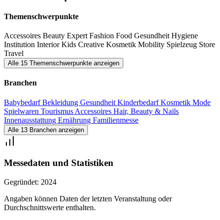
kuratiert. Ein spannendes und unterhaltsames Rahmenprogramm
informiert zudem in verschiedenen Vorträgen, Workshops und
Themenschwerpunkte
interaktiven Seminaren zu ganz unterschiedlichen Familien-Themen.
Accessoires
Beauty
Expert
Fashion
Food
Gesundheit
Hygiene
Der Kids Creative Bereich bietet grenzenlose Kreativität und viel
Institution
Interior
Kids Creative
Kosmetik
Mobility
Spielzeug
Store
Raum für Spiel & Spaß. Im Beauty Space finden Mamis jede
Travel
Alle 15 Themenschwerpunkte anzeigen
Menge Ideen rund um Hair, Make up und Styling und in der
Cooking Corner werden Inspirationen für gesunde Ernährung
Branchen
angeboten. Auf der THE FAMILY CIRCLE in Hamburg finden
Babybedarf
Bekleidung
Gesundheit
Kinderbedarf
Kosmetik
Mode
interessierte Besucher Produkte, die Freude bringen, Innovationen
Spielwaren
Tourismus
Accessoires
Hair, Beauty & Nails
und Herzensdinge, die den neuen Lebensabschnitt als Familie noch
Innenausstattung
Ernährung
Familienmesse
Alle 13 Branchen anzeigen
schöner machen.
Messedaten und Statistiken
Gegründet:
2024
Angaben können Daten der letzten Veranstaltung oder
Durchschnittswerte enthalten.