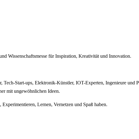
nd Wissenschaftsmesse für Inspiration, Kreativität und Innovation.
r, Tech-Start-ups, Elektronik-Künstler, IOT-Experten, Ingenieure und 
er mit ungewöhnlichen Ideen.
n, Experimentieren, Lernen, Vernetzen und Spaß haben.
aire gibt es viele interessante Mitmachstationen, ergänzt um spannen