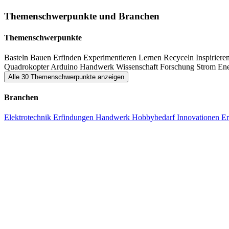
Insbesondere das Thema Education ist ein wichtiger Faktor in der 
Themenschwerpunkte und Branchen
Materialien und Werkzeugen begeistert.
Themenschwerpunkte
Spaß haben steht im Vordergrund der Schwedter Maker Faire.
Basteln
Bauen
Erfinden
Experimentieren
Lernen
Recyceln
Inspiriere
Quadrokopter
Arduino
Handwerk
Wissenschaft
Forschung
Strom
En
Alle 30 Themenschwerpunkte anzeigen
Branchen
Elektrotechnik
Erfindungen
Handwerk
Hobbybedarf
Innovationen
Er