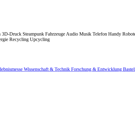
Maker-Community. Kinder und Schüler werden auf eine kreative und sp
n
3D-Druck
Steampunk
Fahrzeuge
Audio
Musik
Telefon
Handy
Robot
ergie
Recycling
Upcycling
lebnismesse
Wissenschaft & Technik
Forschung & Entwicklung
Baste