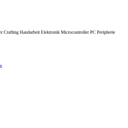
ielerische Weise für MINT-Fächer und dem neugierigen Umgang mit
er
Crafting
Handarbeit
Elektronik
Microcontroller
PC
Peripherie
ln