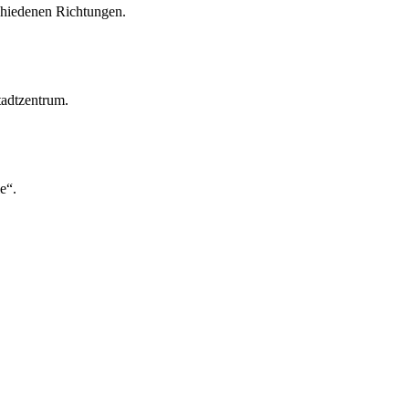
chiedenen Richtungen.
tadtzentrum.
e“.
ldert.