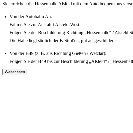
Sie erreichen die Hessenhalle Alsfeld mit dem Auto bequem aus vers
Von der Autobahn A5:
Fahren Sie zur Ausfahrt Alsfeld-West.
Folgen Sie der Beschilderung Richtung „Hessenhalle“ / Alsfeld S
Die Halle liegt südlich der B-Straßen, gut ausgeschildert.
Von der B49 (z. B. aus Richtung Gießen / Wetzlar):
Folgen Sie der B49 bis zur Beschilderung „Alsfeld“ / „Hessenhall
Weiter den lokalen Straßen folgen, bis Sie die Halle erreichen.
Weiterlesen
Von der B62 (z. B. aus Richtung Marburg / Bad Hersfeld):
Weiter Richtung Alsfeld Zentrum fahren.
Die Hessenhalle liegt südöstlich vom Zentrum, lokal gut ausgeschi
Mit öffentlichen Verkehrsmitteln (ÖPNV)