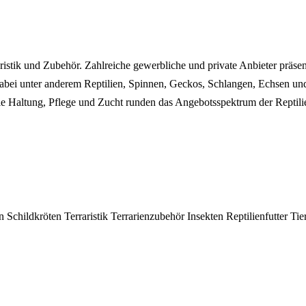
aristik und Zubehör. Zahlreiche gewerbliche und private Anbieter präsent
ei unter anderem Reptilien, Spinnen, Geckos, Schlangen, Echsen und S
e Haltung, Pflege und Zucht runden das Angebotsspektrum der Reptilie
en
Schildkröten
Terraristik
Terrarienzubehör
Insekten
Reptilienfutter
Tie