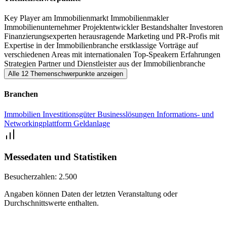
wohin sich der Immobilienmarkt entwickelt und welche Schritte du
Key Player am Immobilienmarkt
Immobilienmakler
mit deinem Business genau gehen musst, um in der aktuellen
Immobilienunternehmer
Projektentwickler
Bestandshalter
Investoren
Marktlage zu denjenigen Playern am Immobilienmarkt zu gehören,
Finanzierungsexperten
herausragende Marketing und PR-Profis mit
Expertise in der Immobilienbranche
erstklassige Vorträge auf
deren Business weiter konstant wächst und die gestärkt aus den
verschiedenen Areas mit internationalen Top-Speakern
Erfahrungen
jeweiligen Herausforderungen hervorgehen.
Strategien
Partner und Dienstleister aus der Immobilienbranche
Alle 12 Themenschwerpunkte anzeigen
Branchen
Immobilien
Investitionsgüter
Businesslösungen
Informations- und
Networkingplattform
Geldanlage
Messedaten und Statistiken
Besucherzahlen:
2.500
Angaben können Daten der letzten Veranstaltung oder
Durchschnittswerte enthalten.