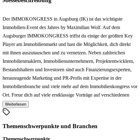
Messebeschreibung
Der IMMOKONGRESS in Augsburg (IK) ist das wichtigste
Immobilien-Event des Jahres by Maximilian Wolf. Auf dem
Augsburger IMMOKONGRESS triffst du einige der größten Key
Player am Immobilienmarkt und hast die Möglichkeit, dich direkt
mit ihnen auszutauschen und zu vernetzen. Neben zahlreichen
Immobilienmaklern, Immobilienunternehmern, Projektentwicklern,
Bestandshaltern und Investoren sind auch Finanzierungsexperten,
herausragende Marketing und PR-Profis mit Expertise in der
Immobilienbranche ​und viele mehr auf dem Immobilienkongress vor
Ort. Freue dich auf viele erstklassige Vorträge auf verschiedenen
Areas mit internationalen Top-Speakern die bereit sind, ihre
Weiterlesen
Erfahrungen, Strategien und Geheimnisse mit dir zu teilen. Im
Messebereich findest Du außerdem Partner und Dienstleister aus der
Themenschwerpunkte und Branchen
Immobilienbranche. Auf dem IMMOKONGRESS in Augsburg
erfährst du von zahlreichen Experten auf ihrem jeweiligen Gebiet,
Themenschwerpunkte