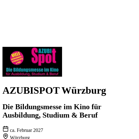
AZUBISPOT Würzburg
Die Bildungsmesse im Kino für
Ausbildung, Studium & Beruf
ca. Februar 2027
Würzburg