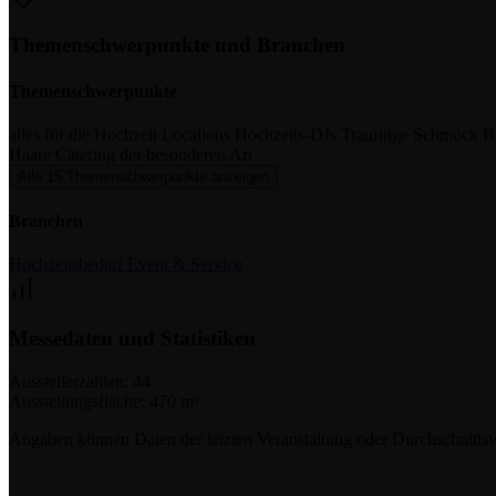
Themenschwerpunkte und Branchen
Themenschwerpunkte
alles für die Hochzeit
Locations
Hochzeits-DJs
Trauringe
Schmuck
B
Haare
Catering der besonderen Art
Alle 15 Themenschwerpunkte anzeigen
Branchen
Hochzeitsbedarf
Event & Service
Messedaten und Statistiken
Ausstellerzahlen:
44
Ausstellungsfläche:
470 m²
Angaben können Daten der letzten Veranstaltung oder Durchschnittsw