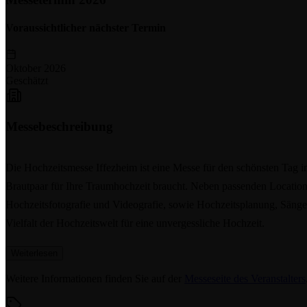
Voraussichtlicher nächster Termin
Oktober 2026
Geschätzt
Messebeschreibung
Die Hochzeitsmesse Iffezheim ist eine Messe für den schönsten Tag im
Brautpaar für Ihre Traumhochzeit braucht. Neben passenden Locatio
Hochzeitsfotografie und Videografie, sowie Hochzeitsplanung, Sänger
Vielfalt der Hochzeitswelt für eine unvergessliche Hochzeit.
Weiterlesen
Weitere Informationen finden Sie auf der
Messeseite des Veranstalters