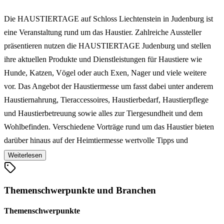
Die HAUSTIERTAGE auf Schloss Liechtenstein in Judenburg ist
eine Veranstaltung rund um das Haustier. Zahlreiche Aussteller
präsentieren nutzen die HAUSTIERTAGE Judenburg und stellen
ihre aktuellen Produkte und Dienstleistungen für Haustiere wie
Hunde, Katzen, Vögel oder auch Exen, Nager und viele weitere
vor. Das Angebot der Haustiermesse um fasst dabei unter anderem
Haustiernahrung, Tieraccessoires, Haustierbedarf, Haustierpflege
und Haustierbetreuung sowie alles zur Tiergesundheit und dem
Wohlbefinden. Verschiedene Vorträge rund um das Haustier bieten
darüber hinaus auf der Heimtiermesse wertvolle Tipps und
Informationen für den Alltag mit Ihrem Tier. Die HAUSTIERTAGE
Weiterlesen
auf Schloss Liechtenstein in Judenburg bieten Ihnen die
Gelegenheit, sich umfassend über die neuesten Trends und
Themenschwerpunkte und Branchen
Entwicklungen in der Haustierwelt zu informieren, sich mit anderen
auszutauschen und Produkte oder Dienstleistungen direkt vor Ort zu
Themenschwerpunkte
kaufen.