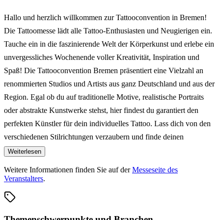
Hallo und herzlich willkommen zur Tattooconvention in Bremen!
Die Tattoomesse lädt alle Tattoo-Enthusiasten und Neugierigen ein.
Tauche ein in die faszinierende Welt der Körperkunst und erlebe ein
unvergessliches Wochenende voller Kreativität, Inspiration und
Spaß! Die Tattooconvention Bremen präsentiert eine Vielzahl an
renommierten Studios und Artists aus ganz Deutschland und aus der
Region. Egal ob du auf traditionelle Motive, realistische Portraits
oder abstrakte Kunstwerke stehst, hier findest du garantiert den
perfekten Künstler für dein individuelles Tattoo. Lass dich von den
verschiedenen Stilrichtungen verzaubern und finde deinen
persönlichen Favoriten. Doch nicht nur Tattoos stehen im
Weiterlesen
Mittelpunkt dieser Messe. Auch Piercingliebhaber kommen voll auf
Weitere Informationen finden Sie auf der
Messeseite des
ihre Kosten. Entdecke auf der Piercingmesse die neuesten Trends,
Veranstalters
.
lasse dich von professionellen Piercern beraten und finde das
passende Schmuckstück für deine individuelle Körpermodifikation.
Ein Highlight der Tattoo-Convention Bremen ist der Tattoo Contest,
Themenschwerpunkte und Branchen