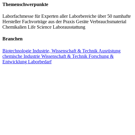
Themenschwerpunkte
Laborfachmesse für Experten aller Laborbereiche
über 50 namhafte
Hersteller
Fachvorträge aus der Praxis
Geräte
Verbrauchsmaterial
Chemikalien
Life Science
Laborausstattung
Branchen
Biotechnologie
Industrie, Wissenschaft & Technik
Ausrüstung
chemische Industrie
Wissenschaft & Technik
Forschung &
Entwicklung
Laborbedarf