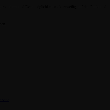
roduktion und Eventmöglichkeiten - kurzweilig, auf den Punkt und
hen.
r Ihr Unternehmen nutzen können.
e unsere Bildungsmesse im Kino abläuft.
ervice