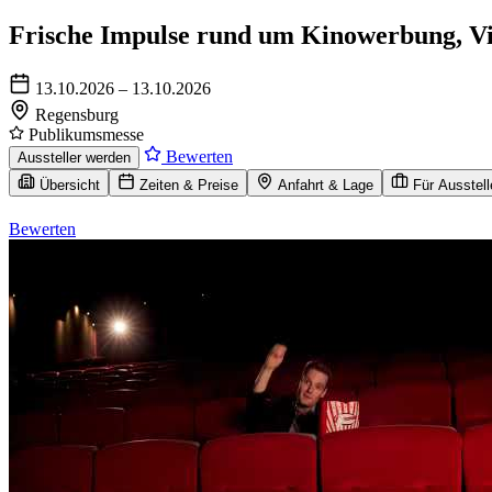
Frische Impulse rund um Kinowerbung, V
13.10.2026 – 13.10.2026
Regensburg
Publikumsmesse
Bewerten
Aussteller werden
Übersicht
Zeiten & Preise
Anfahrt & Lage
Für Ausstell
Bewerten