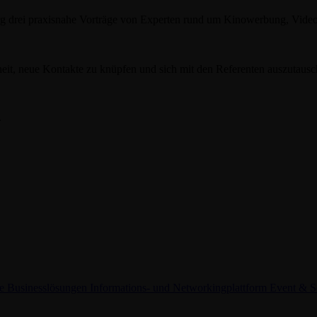
g drei praxisnahe Vorträge von Experten rund um Kinowerbung, Videop
it, neue Kontakte zu knüpfen und sich mit den Referenten auszutausc
sburg?
.
ness Talk in Regensburg zeigt, wie Sie Kino als emotionale Bühne fü
orten - ein Event, das Sie nicht verpassen sollten.
mmt, kann ab 08:00 Uhr unseren
AzubiSpot
live erleben und sehen, wi
he
Businesslösungen
Informations- und Networkingplattform
Event & S