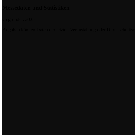
Messedaten und Statistiken
Gegründet:
2025
Angaben können Daten der letzten Veranstaltung oder Durchschnittsw