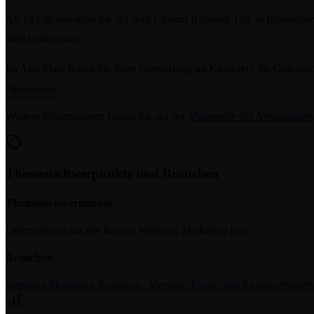
Ab 13 Uhr erwarten Sie auf dem Cinema Business Talk in Regensbur
direkt umsetzbar.
Im Anschluss haben Sie beim Networking im Kinofoyer die Gelegenhe
Weiterlesen
Warum lohnt sich die Teilnahme am Cinema Business Talk in Regen
Weitere Informationen finden Sie auf der
Messeseite des Veranstalters
Ob für Recruiting, Marketing oder Kundenbindung - der Cinema Busi
Kompakt in den Arbeitstag integriert, deutschlandweit an über 50 Stand
Themenschwerpunkte und Branchen
Tipp:
Wer schon früher zum Cinema Business Talk in Regensburg ko
Themenschwerpunkte
Unternehmen aus der Region
Werbung
Marketing
Kino
Branchen
Werbung
Marketing
Kongress-, Meeting, Event- und Incentivebranc