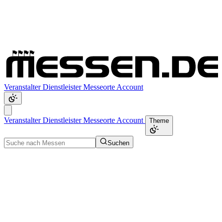
Veranstalter
Dienstleister
Messeorte
Account
Veranstalter
Dienstleister
Messeorte
Account
Theme
Suchen