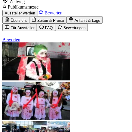
Zeltweg
Publikumsmesse
Bewerten
Aussteller werden
Übersicht
Zeiten & Preise
Anfahrt & Lage
Für Aussteller
FAQ
Bewertungen
Bewerten