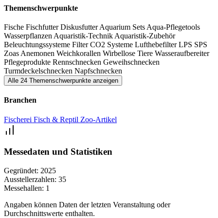
Themenschwerpunkte
Fische
Fischfutter
Diskusfutter
Aquarium Sets
Aqua-Pflegetools
Wasserpflanzen
Aquaristik-Technik
Aquaristik-Zubehör
Beleuchtungssysteme
Filter
CO2 Systeme
Lufthebefilter
LPS
SPS
Zoas
Anemonen
Weichkorallen
Wirbellose Tiere
Wasseraufbereiter
Pflegeprodukte
Rennschnecken
Geweihschnecken
Turmdeckelschnecken
Napfschnecken
Alle 24 Themenschwerpunkte anzeigen
Branchen
Fischerei
Fisch & Reptil
Zoo-Artikel
Messedaten und Statistiken
Gegründet:
2025
Ausstellerzahlen:
35
Messehallen:
1
Angaben können Daten der letzten Veranstaltung oder
Durchschnittswerte enthalten.