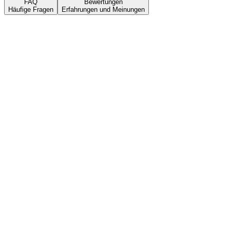
FAQ
Bewertungen
Häufige Fragen
Erfahrungen und Meinungen