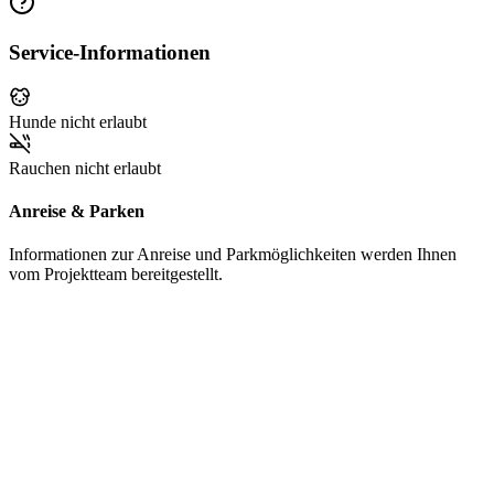
Service-Informationen
Hunde nicht erlaubt
Rauchen nicht erlaubt
Anreise & Parken
Informationen zur Anreise und Parkmöglichkeiten werden Ihnen
vom Projektteam bereitgestellt.