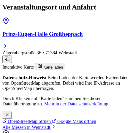
Veranstaltungsort und Anfahrt
Prinz-Eugen-Halle Großheppach
Zügernbergstraße 36 • 71384 Weinstadt
Interaktive Karte
Karte laden
Datenschutz-Hinweis:
Beim Laden der Karte werden Kartendaten
von OpenStreetMap abgerufen. Dabei wird Ihre IP-Adresse an
OpenStreetMap übertragen.
Durch Klicken auf "Karte laden" stimmen Sie dieser
Datenübertragung zu.
Mehr in der Datenschutzerklärung
OpenStreetMap öffnen
Google Maps öffnen
Alle Messen in Weinstadt