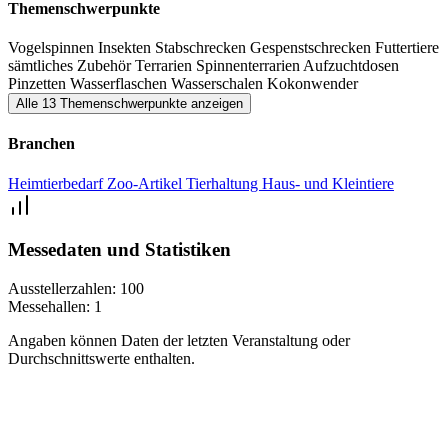
Themenschwerpunkte
Vogelspinnen
Insekten
Stabschrecken
Gespenstschrecken
Futtertiere
sämtliches Zubehör
Terrarien
Spinnenterrarien
Aufzuchtdosen
Pinzetten
Wasserflaschen
Wasserschalen
Kokonwender
Alle 13 Themenschwerpunkte anzeigen
Branchen
Heimtierbedarf
Zoo-Artikel
Tierhaltung
Haus- und Kleintiere
Messedaten und Statistiken
Ausstellerzahlen:
100
Messehallen:
1
Angaben können Daten der letzten Veranstaltung oder
Durchschnittswerte enthalten.