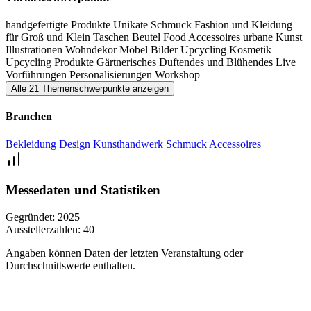
trendigen Waren, fernab der Massenware der Treffpunkt für
handgefertigte Produkte
Unikate
Schmuck
Fashion und Kleidung
Handmade- und Designliebhaber ist.
für Groß und Klein
Taschen
Beutel
Food
Accessoires
urbane Kunst
Illustrationen
Wohndekor
Möbel
Bilder
Upcycling
Kosmetik
Upcycling Produkte
Gärtnerisches
Duftendes und Blühendes
Live
Vorführungen
Personalisierungen
Workshop
Alle 21 Themenschwerpunkte anzeigen
Branchen
Bekleidung
Design
Kunsthandwerk
Schmuck
Accessoires
Messedaten und Statistiken
Gegründet:
2025
Ausstellerzahlen:
40
Angaben können Daten der letzten Veranstaltung oder
Durchschnittswerte enthalten.