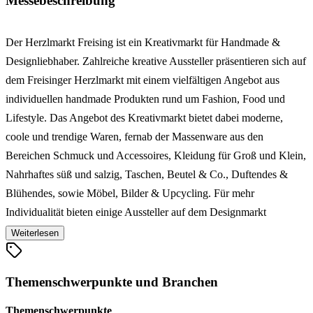
Messebeschreibung
Der Herzlmarkt Freising ist ein Kreativmarkt für Handmade &
Designliebhaber. Zahlreiche kreative Aussteller präsentieren sich auf
dem Freisinger Herzlmarkt mit einem vielfältigen Angebot aus
individuellen handmade Produkten rund um Fashion, Food und
Lifestyle. Das Angebot des Kreativmarkt bietet dabei moderne,
coole und trendige Waren, fernab der Massenware aus den
Bereichen Schmuck und Accessoires, Kleidung für Groß und Klein,
Nahrhaftes süß und salzig, Taschen, Beutel & Co., Duftendes &
Blühendes, sowie Möbel, Bilder & Upcycling. Für mehr
Individualität bieten einige Aussteller auf dem Designmarkt
Personalisierungen ihre Produkte nach Kundenwunsch an. Bei den
Weiterlesen
Bastel - und DIY-Stationen können die Besucher des DIY
Handmade-Markt ihr Lieblingsstück selbst basteln oder etwas
Themenschwerpunkte und Branchen
Schickes eigenes designen. Der Herzlmarkt Freising versteht sich als
Handmade und Design Markt, der mit modernen, coolen und
Themenschwerpunkte