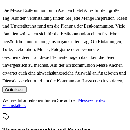
Die Messe Erstkommunion in Aachen bietet Alles für den großen
Tag. Auf der Veranstaltung finden Sie jede Menge Inspiration, Ideen
und Unterstützung rund um die Planung der Erstkommunion. Viele
Familien wünschen sich für die Erstkommunion einen festlichen,
persönlichen und reibungslos organisierten Tag. Ob Einladungen,
Torte, Dekoration, Musik, Fotografie oder besondere
Geschenkideen - all diese Elemente tragen dazu bei, die Feier
unvergesslich zu machen. Auf der Erstkommunion Messe Aachen
erwartet euch eine abwechslungsreiche Auswahl an Angeboten und
Dienstleistenden rund um die Kommunion. Lasst euch inspirieren,
führt persönliche Gespräche, sammelt neue Impulse und gestaltet die
Weiterlesen
Feier eures Kindes genauso, wie ihr es euch vorstellt. Künftige
Weitere Informationen finden Sie auf der
Messeseite des
Kommunionsfamilien können in entspannter Atmosphäre entdecken,
Veranstalters
.
sich beraten lassen und dabei die passenden Partner für die erste
heilige Kommunion finden.
Themenschwerpunkte und Branchen