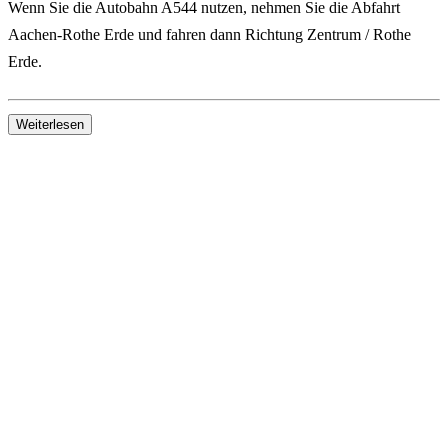
Wenn Sie die Autobahn A544 nutzen, nehmen Sie die Abfahrt
Aachen-Rothe Erde
und fahren dann Richtung
Zentrum / Rothe
Erde
.
Weiterlesen
Wie reise ich mit der Bahn & den öffentlichen Verkehrsmitteln
(ÖPNV) zum Forum der Aachener Zeitung?
Der nächste Bahnhof ist
Aachen Rothe Erde
.
Von hier aus können Sie das Medienhaus Aachen in ca. 10–15
Minuten zu Fuß erreichen.
Alternativ können Sie mit dem Bus in Richtung
Haaren / Würselen
fahren.
Wo kann ich am Medienhaus Aachen parken?