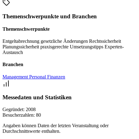
Trends prägen Payroll und HR künftig?" beantwortet. Die alga-
Regionaltagung in Köln richtet sich an Entgeltabrechner,
Themenschwerpunkte und Branchen
Payroll‑Fachkräfte, Fachkräfte aus der Personalbetreuung sowie
Themenschwerpunkte
Verantwortliche für Lohn- und Gehaltsthemen.
Entgeltabrechnung
gesetzliche Änderungen
Rechtssicherheit
Planungssicherheit
praxisgerechte Umsetzungstipps
Experten-
Austausch
Branchen
Management
Personal
Finanzen
Messedaten und Statistiken
Gegründet:
2008
Besucherzahlen:
80
Angaben können Daten der letzten Veranstaltung oder
Durchschnittswerte enthalten.