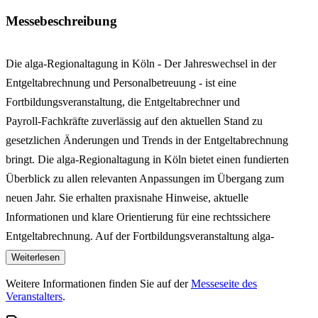
Messebeschreibung
Die alga-Regionaltagung in Köln - Der Jahreswechsel in der
Entgeltabrechnung und Personalbetreuung - ist eine
Fortbildungsveranstaltung, die Entgeltabrechner und
Payroll‑Fachkräfte zuverlässig auf den aktuellen Stand zu
gesetzlichen Änderungen und Trends in der Entgeltabrechnung
bringt. Die alga‑Regionaltagung in Köln bietet einen fundierten
Überblick zu allen relevanten Anpassungen im Übergang zum
neuen Jahr. Sie erhalten praxisnahe Hinweise, aktuelle
Informationen und klare Orientierung für eine rechtssichere
Entgeltabrechnung. Auf der Fortbildungsveranstaltung alga-
Regionaltagung in Köln werden Fragen wie "Welche gesetzlichen
Weiterlesen
Änderungen gelten zum Jahreswechsel?", "Welche Auswirkungen
Weitere Informationen finden Sie auf der
Messeseite des
haben neue Vorgaben auf die Entgeltabrechnung?", "Wie setzen Sie
Veranstalters
.
Neuerungen effizient und rechtssicher um?" oder auch "Welche