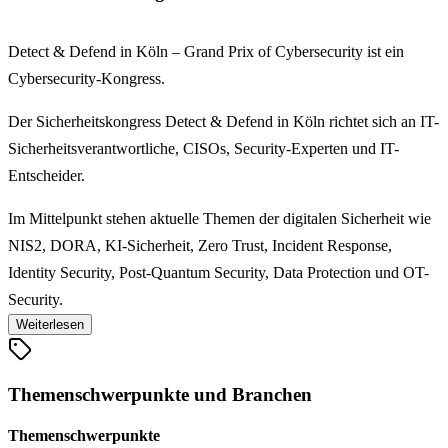
Detect & Defend in Köln – Grand Prix of Cybersecurity ist ein
Cybersecurity-Kongress.
Der Sicherheitskongress Detect & Defend in Köln richtet sich an IT-
Sicherheitsverantwortliche, CISOs, Security-Experten und IT-
Entscheider.
Im Mittelpunkt stehen aktuelle Themen der digitalen Sicherheit wie
NIS2, DORA, KI-Sicherheit, Zero Trust, Incident Response,
Identity Security, Post-Quantum Security, Data Protection und OT-
Security.
Weiterlesen
Das Programm umfasst Keynotes, Fachvorträge, Expert Sessions,
praxisnahe Workshops, eine Exhibition Area mit
Themenschwerpunkte und Branchen
Technologiepartnern sowie Networking-Möglichkeiten.
Themenschwerpunkte
Besucher des Detect & Defend in Köln erhalten einen Überblick