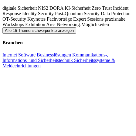
über aktuelle Bedrohungslagen, moderne Sicherheitsstrategien,
digitale Sicherheit
NIS2
DORA
KI-Sicherheit
Zero Trust
Incident
Response
Identity Security
Post-Quantum Security
Data Protection
technische Lösungen und Best Practices für Detection & Defense.
OT-Security
Keynotes
Fachvorträge
Expert Sessions
praxisnahe
Workshops
Exhibition Area
Networking-Möglichkeiten
Alle 16 Themenschwerpunkte anzeigen
Branchen
Internet
Software
Businesslösungen
Kommunikations-,
Informations- und Sicherheitstechnik
Sicherheitssysteme &
Meldeeinrichtungen