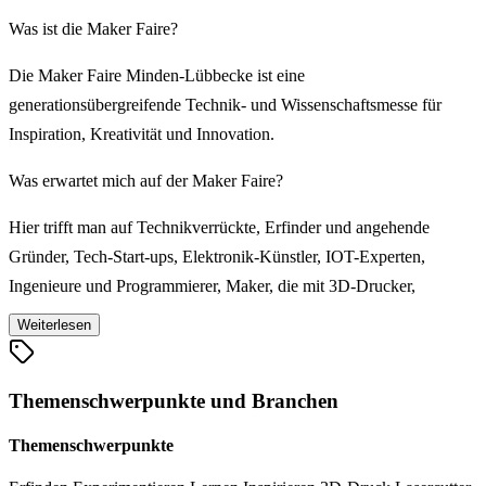
Was ist die Maker Faire?
Die Maker Faire Minden-Lübbecke ist eine
generationsübergreifende Technik- und Wissenschaftsmesse für
Inspiration, Kreativität und Innovation.
Was erwartet mich auf der Maker Faire?
Hier trifft man auf Technikverrückte, Erfinder und angehende
Gründer, Tech-Start-ups, Elektronik-Künstler, IOT-Experten,
Ingenieure und Programmierer, Maker, die mit 3D-Drucker,
Lasercutter und Fräsen umgehen oder mit AR/VR und KI
Weiterlesen
experimentieren: Kurzum auf Macher mit ungewöhnlichen Ideen.
Im Mittelpunkt der Maker Faire in Minden-Lübbecke stehen dabei
Themenschwerpunkte und Branchen
das Erfinden, Experimentieren, Lernen, Vernetzen und Spaß haben.
Themenschwerpunkte
Gibt es auch ein Rahmenprogramm?