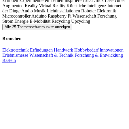
Erfinden
Experimentieren
Lernen
Inspirieren
3D-Druck
Lasercutter
Augmented Reality
Virtual Reality
Künstliche Intelligenz
Internet
„Anfassen und Ausprobieren“ wird groß geschrieben. Auf der
der Dinge
Audio
Musik
Lichtinstallationen
Roboter
Elektronik
Maker Faire gibt es viele interessante Mitmachstationen, ergänzt um
Microcontroller
Arduino
Raspberry Pi
Wissenschaft
Forschung
Strom
Energie
E-Mobilität
Recycling
Upcycling
spannende Vorträge und Workshops.
Alle 25 Themenschwerpunkte anzeigen
Insbesondere das Thema Education ist ein wichtiger Faktor in der
Branchen
Maker-Community. Kinder und Schüler werden auf eine kreative
Elektrotechnik
Erfindungen
Handwerk
Hobbybedarf
Innovationen
und spielerische Weise für MINT-Fächer und dem neugierigen
Erlebnismesse
Wissenschaft & Technik
Forschung & Entwicklung
Umgang mit Materialien und Werkzeugen begeistert.
Basteln
Spaß haben steht im Vordergrund der Mindener Maker Faire.