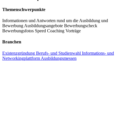
Gibt es auch ein Rahmenprogramm auf der Next Step
Themenschwerpunkte
Ausbildungsmesse Reutlingen?
Informationen und Antworten rund um die Ausbildung und
Bewerbung
Ausbildungsangebote
Bewerbungscheck
Ja, darüber hinaus findest Du ergänzende Services wie ein
Bewerbungsfotos
Speed Coaching
Vorträge
kostenloses Fotoshooting für Bewerbungsfotos, einen
Branchen
Bewerbungsmappen-Check, eine Job Wall und ein
Vortragsprogramm mit vielfältigen Informationen rund um das
Existenzgründung
Berufs- und Studienwahl
Informations- und
Thema Ausbildung.
Networkingplattform
Ausbildungsmessen