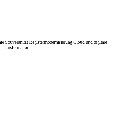
ale Souveränität
Registermodernisierung
Cloud und digitale
 -Transformation
ird von der c’t-Redaktion kuratiert und schafft damit eine
ffentlichen Sektor, für den öffentlichen Sektor. Gleichzeitig fördert