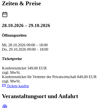
Zeiten & Preise
IT- & Digitalisierungs-Beauftragte
Digitalisierungsmanager, Stabsstellen-Leitung
Abteilungs-, Team- oder Projektleiter
28.10.2026 – 29.10.2026
DevOps, Product Owner
Öffnungszeiten
IT-Architekten
Mi, 28.10.2026
09:00 – 18:00
Administratoren
Do, 29.10.2026
09:00 – 18:00
Softwareentwickler
Ticketpreise
Ebenso relevant ist die Veranstaltung für Mitarbeitende von IT-Dienst
Konferenzticket
349,00 EUR
Digitalisierung und zur Gestaltung effizienter, skalierbarer IT-Landsch
zzgl. MwSt.
Konferenzticket für Vertreter der Privatwirtschaft
849,00 EUR
zzgl. MwSt.
Tickets kaufen
Veranstaltungsort und Anfahrt