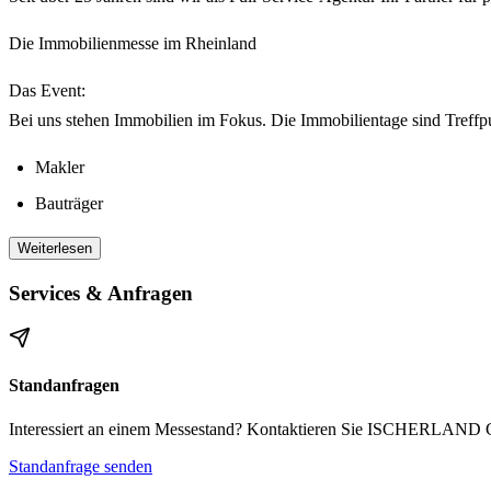
Die Immobilienmesse im Rheinland
Das Event:
Bei uns stehen Immobilien im Fokus. Die Immobilientage sind Treffpu
Makler
Bauträger
Fertighaushersteller
Weiterlesen
Wohnungsbaugesellschaften
Services & Anfragen
Finanzdienstleister und bankenunabhängige Finanzierungsberater
Ergänzt wird das Angebot durch Zulieferer aus den Bereichen Energ
Standanfragen
Gezielte Zielgruppe:
Interessiert an einem Messestand? Kontaktieren Sie ISCHERLAND Gra
Unser Veranstaltungskonzept spricht Besucher an, die sich aktiv mit I
Standanfrage senden
Rahmen: