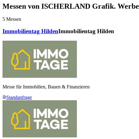
Messen von ISCHERLAND Grafik. Werbete
Sonntags von 11 bis 16 Uhr
5
Messen
Eintritt frei
Immobilientag Hilden
Immobilientag Hilden
Unterstützung für Aussteller:
Neben der Anmietung der Standfläche bieten wir Hilfe bei Standgesta
Faltdisplays und Rollups
Werbematerialien wie Broschüren und Giveaways
Messe für Immobilien, Bauen & Finanzieren
Standanfrage