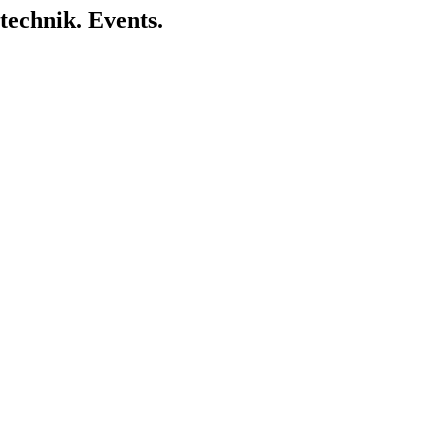
chnik. Events.
ltung und Ausstattung: