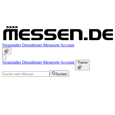
Veranstalter
Dienstleister
Messeorte
Account
Veranstalter
Dienstleister
Messeorte
Account
Theme
Suchen