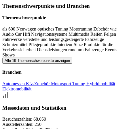
abwechslungsreiches Rahmenprogramm mit Shows, Events,
Themenschwerpunkte und Branchen
Wettbewerben und Motorsport-Highlights ergänzt das
Ausstellerangebot der Auto Zürich.
Themenschwerpunkte
als 600 Neuwagen
optisches Tuning
Motortuning
Zubehör wie
Audio
Car Hifi
Navigationssysteme
Multimedia
Reifen
Felgen
Fahrwerke
veredelte und leistungsgesteigerte Fahrzeuge
Schmiermittel
Pflegeprodukte
Interieur
Sitze
Produkte für die
Verkehrssicherheit
Dienstleistungen rund um Fahrzeuge
Events
Shows
Alle 19 Themenschwerpunkte anzeigen
Branchen
Automessen
Kfz-Zubehör
Motorsport
Tuning
Hybridmobilität
Elektromobilität
Messedaten und Statistiken
Besucherzahlen:
68.050
Ausstellerzahlen:
250