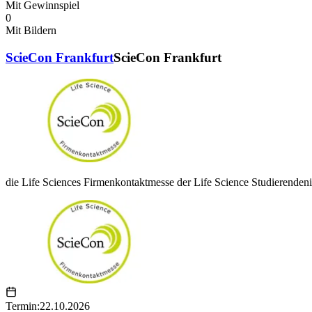
Mit Gewinnspiel
0
Mit Bildern
ScieCon Frankfurt
ScieCon Frankfurt
die Life Sciences Firmenkontaktmesse der Life Science Studierendenini
Termin:
22.10.2026