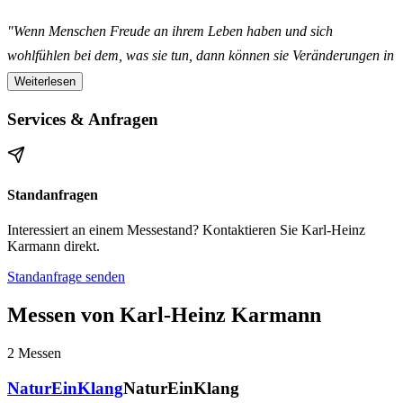
"Wenn Menschen Freude an ihrem Leben haben und sich
wohlfühlen bei dem, was sie tun, dann können sie Veränderungen in
der Welt bewirken."
Weiterlesen
Services & Anfragen
Was Sie erwartet
Die NaturEinKlang-Messe bietet Ihnen:
Standanfragen
Lebendige Messeflächen
: Aussteller, Produkte und Angebote
Interessiert an einem Messestand? Kontaktieren Sie Karl-Heinz
Karmann direkt.
rund um Wohlbefinden und Lebensfreude.
Standanfrage senden
Inspirierende Vorträge
: Wissen, Impulse und praktische Tipps für
ein erfülltes Leben.
Messen von Karl-Heinz Karmann
Persönliche Begegnungen
: Netzwerken, Austausch und
2
Messen
Inspiration mit Gleichgesinnten.
NaturEinKlang
NaturEinKlang
Wir freuen uns darauf, die Messe- und Vortragsräume
wieder mit