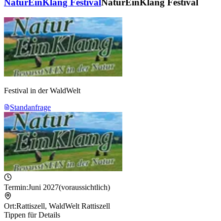
NaturEinKlang Festival
NaturEinKlang Festival
Festival in der WaldWelt
Standanfrage
Termin:
Juni 2027
(voraussichtlich)
Ort:
Rattiszell
,
WaldWelt Rattiszell
Tippen für Details