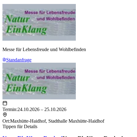
Leben, Wissen und vor allem mit Ihrer Persönlichkeit
zu füllen.
Seien Sie dabei – wir freuen uns auf Sie!
Herzlichst,
Messe für Lebensfreude und Wohlbefinden
Karl-Heinz Karmann
Veranstalter und Initiator der NaturEinKlang-Messe
Standanfrage
Termin:
24.10.2026 – 25.10.2026
Ort:
Maxhütte-Haidhof
,
Stadthalle Maxhütte-Haidhof
Tippen für Details