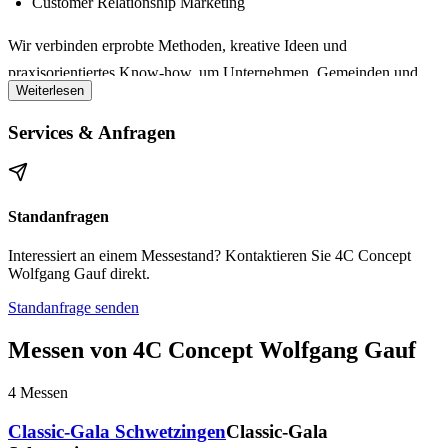
Customer Relationship Marketing
Wir verbinden
erprobte Methoden, kreative Ideen und
praxisorientiertes Know-how
, um Unternehmen, Gemeinden und
Weiterlesen
Organisationen zu messbaren Erfolgen zu führen.
Services & Anfragen
Unsere Leistungen
Standanfragen
Analysen
für Ihre Performance in den 4C-Bereichen
Projektleitung
: Erfahrene Experten planen und führen Ihre
Interessiert an einem Messestand? Kontaktieren Sie 4C Concept
Wolfgang Gauf direkt.
Veranstaltung erfolgreich durch
Standanfrage senden
Innovative Lösungen
für Marketing, Events und
Unternehmensprozesse
Messen von 4C Concept Wolfgang Gauf
Netzwerkaufbau
: Insiderkontakte für eine zielgerichtete
4
Messen
Umsetzung Ihrer individuellen Ziele
Classic-Gala Schwetzingen
Classic-Gala