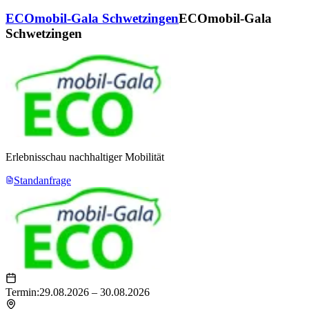
Wir bieten ein breites Spektrum an Dienstleistungen:
ECOmobil-Gala Schwetzingen
ECOmobil-Gala
Schwetzingen
Seminare & Workshops – offen oder inhouse
Messe- & Eventplanung
Projektleitung & Moderation
Concours-Vorbereitungen
Personal-Coaching
Tourismusstrategien für Destinationen & Events
Erlebnisschau nachhaltiger Mobilität
Marketingaktionen & Pressearbeit
Standanfrage
Networking und strategische Partnervermittlung
Mit 4C Concept profitieren Sie von
erfahrenen Experten, kreativen
Lösungen und strategischer Beratung
, die Ihr Unternehmen messbar
nach vorne bringen.
Termin:
29.08.2026 – 30.08.2026