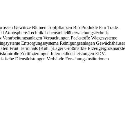
m Handel von frischem Obst und Gemüse beginnen möchten.
prossen
Gewürze
Blumen
Topfpflanzen
Bio-Produkte
Fair Trade-
ed Atmosphere-Technik
Lebensmittelüberwachungstechnik
ik
Verarbeitungsanlagen
Verpackungen
Packstoffe
Wiegesysteme
ingsysteme
Entsorgungssysteme
Reinigungsanlagen
Gewächshäuser
äfen
Fruit-Terminals
(Kühl-)Lager
Großmärkte
Erzeugergroßmärkte
tskontrolle
Zertifizierungen
Internetdienstleistungen
EDV-
tistische Dienstleistungen
Verbände
Forschungsinstitutionen