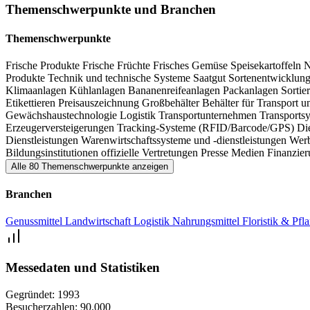
Themenschwerpunkte und Branchen
Die FRUIT LOGISTICA Berlin bietet unzählige Impulse für alle, die 
Themenschwerpunkte
Frische Produkte
Frische Früchte
Frisches Gemüse
Speisekartoffeln
N
Produkte
Technik und technische Systeme
Saatgut
Sortenentwicklun
Klimaanlagen
Kühlanlagen
Bananenreifeanlagen
Packanlagen
Sortie
Etikettieren
Preisauszeichnung
Großbehälter
Behälter für Transport 
Gewächshaustechnologie
Logistik
Transportunternehmen
Transports
Erzeugerversteigerungen
Tracking-Systeme (RFID/Barcode/GPS)
Di
Dienstleistungen
Warenwirtschaftssysteme und -dienstleistungen
Wer
Bildungsinstitutionen
offizielle Vertretungen
Presse
Medien
Finanzie
Alle 80 Themenschwerpunkte anzeigen
Branchen
Genussmittel
Landwirtschaft
Logistik
Nahrungsmittel
Floristik & Pf
Messedaten und Statistiken
Gegründet:
1993
Besucherzahlen:
90.000