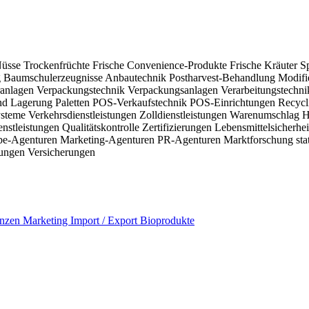
ihr Geschäft intensivieren, diversifizieren oder einfach ihren Weg i
üsse
Trockenfrüchte
Frische Convenience-Produkte
Frische Kräuter
S
g
Baumschulerzeugnisse
Anbautechnik
Postharvest-Behandlung
Modifi
ranlagen
Verpackungstechnik
Verpackungsanlagen
Verarbeitungstechn
und Lagerung
Paletten
POS-Verkaufstechnik
POS-Einrichtungen
Recycl
ysteme
Verkehrsdienstleistungen
Zolldienstleistungen
Warenumschlag
H
enstleistungen
Qualitätskontrolle
Zertifizierungen
Lebensmittelsicherhei
be-Agenturen
Marketing-Agenturen
PR-Agenturen
Marktforschung
sta
rungen
Versicherungen
lanzen
Marketing
Import / Export
Bioprodukte