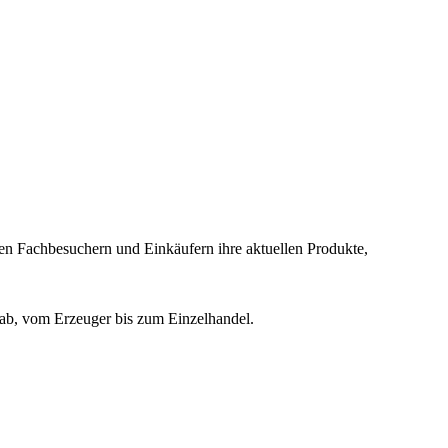
len Fachbesuchern und Einkäufern ihre aktuellen Produkte,
ab, vom Erzeuger bis zum Einzelhandel.
alle Stufen der Wertschöpfungskette der Fruchtbranche präsentiert