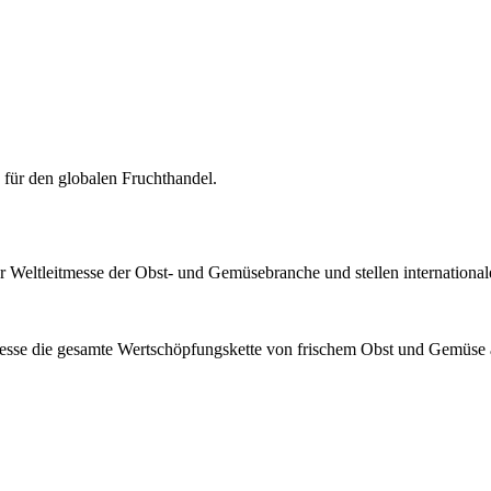
ür den globalen Fruchthandel.
der Weltleitmesse der Obst- und Gemüsebranche und stellen internationa
sse die gesamte Wertschöpfungskette von frischem Obst und Gemüse 
n Berlin werden zudem innovative Lösungen und aktuelle Trends für 