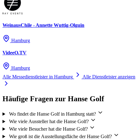
Gibt es Wohnmobil-Stellplätze an der Hamburg Messe und
WeinausChile - Annette Wuttig-Olguin
Congress?
Hamburg
Das Heiligengeistfeld bietet Wohnmobil-Stellplätze in der Nähe des
Messegeländes.
VideeO.TV
Hamburg
Alle Messedienstleister in Hamburg
Alle Dienstleister anzeigen
Häufige Fragen zur Hanse Golf
Wo findet die Hanse Golf in Hamburg statt?
Wie viele Aussteller hat die Hanse Golf?
Wie viele Besucher hat die Hanse Golf?
Wie groß ist die Ausstellungsfläche der Hanse Golf?