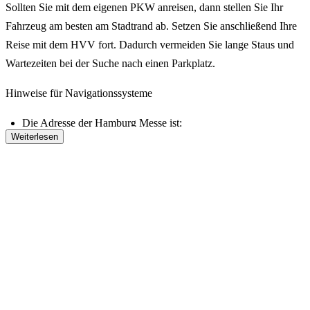
Sollten Sie mit dem eigenen PKW anreisen, dann stellen Sie Ihr
Fahrzeug am besten am Stadtrand ab. Setzen Sie anschließend Ihre
Reise mit dem HVV fort. Dadurch vermeiden Sie lange Staus und
Wartezeiten bei der Suche nach einen Parkplatz.
Hin­weise für Navi­ga­tions­­sys­te­me
Die Adresse der Hamburg Messe ist:
Weiterlesen
Messeplatz 1, 20357 Hamburg
Bei manchen Navigations­systemen ist diese Adresse nicht
vorhanden. In dem Fall bitte die alte Adresse nutzen:
Rentzelstraße 70, 20357 Hamburg
Wie reise ich mit den öffentlichen Verkehrsmitteln (ÖPNV) zur
Messe Hamburg an?