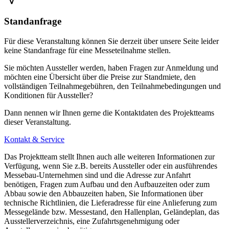
Dammtor (Messe/CCH).
Standanfrage
Eingang Mitte:
Für diese Veranstaltung können Sie derzeit über unsere Seite leider
Nehmen Sie die S1 am Hamburg Airport und fahren bis
keine Standanfrage für eine Messeteilnahme stellen.
Jungfernstieg. Am Jungfernstieg steigen Sie um in die U2 und
Sie möchten Aussteller werden, haben Fragen zur Anmeldung und
fahren bis Messehallen.
möchten eine Übersicht über die Preise zur Standmiete, den
vollständigen Teilnahmegebühren, den Teilnahmebedingungen und
Eingang Süd
Konditionen für Aussteller?
Nehmen Sie die S1 am Hamburg Airport und fahren bis
Dann nennen wir Ihnen gerne die Kontaktdaten des Projektteams
Jungfernstieg. Am Jungfernstieg steigen Sie um in die U2 und
dieser Veranstaltung.
fahren bis Messehallen.
Kontakt & Service
Das Projektteam stellt Ihnen auch alle weiteren Informationen zur
Eingang West
Verfügung, wenn Sie z.B. bereits Aussteller oder ein ausführendes
Nehmen Sie die S1 am Hamburg Airport und fahren bis
Messebau-Unternehmen sind und die Adresse zur Anfahrt
benötigen, Fragen zum Aufbau und den Aufbauzeiten oder zum
Barmbek. In Barmbek steigen Sie um in die U3 und fahren bis
Abbau sowie den Abbauzeiten haben, Sie Informationen über
Sternschanze (Messe).
technische Richtlinien, die Lieferadresse für eine Anlieferung zum
Messegelände bzw. Messestand, den Hallenplan, Geländeplan, das
Die Fahrt mit dem Taxi vom Flughafen zur Messe dauert ca. 20
Ausstellerverzeichnis, eine Zufahrtsgenehmigung oder