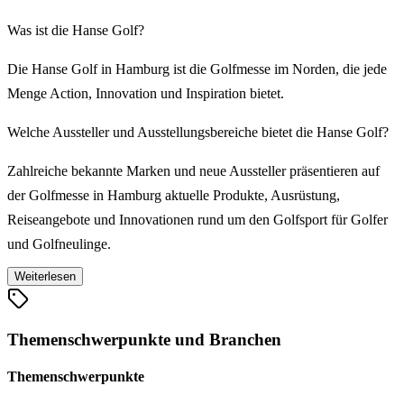
Was ist die Hanse Golf?
Die Hanse Golf in Hamburg ist die Golfmesse im Norden, die jede
Menge Action, Innovation und Inspiration bietet.
Welche Aussteller und Ausstellungsbereiche bietet die Hanse Golf?
Zahlreiche bekannte Marken und neue Aussteller präsentieren auf
der Golfmesse in Hamburg aktuelle Produkte, Ausrüstung,
Reiseangebote und Innovationen rund um den Golfsport für Golfer
und Golfneulinge.
Weiterlesen
Zum Angebot der Hanse Golf gehören dabei unter anderem
Golfausrüstung, Golfplätze und Golfplatzausstattung, Golfreisen,
Golftourismus, Hotels und Resorts sowie Golfmagazine, Lifestyle
Themenschwerpunkte und Branchen
und Wellness.
Themenschwerpunkte
Bietet die Hanse Golf auch ein Rahmenprogramm?