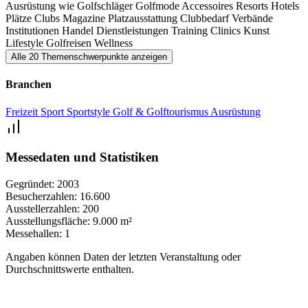
Ausrüstung wie Golfschläger
Golfmode
Accessoires
Resorts
Hotels
Plätze
Clubs
Magazine
Platzausstattung
Clubbedarf
Verbände
Ja, das hochwertige Rahmenprogramm bietet viele
Institutionen
Handel
Dienstleistungen
Training
Clinics
Kunst
abwechslungsreiche Aktionen und sportliche Highlights rund um
Lifestyle
Golfreisen
Wellness
Alle 20 Themenschwerpunkte anzeigen
den Golfsport.
Branchen
Testen und Erleben stehen im Vordergrund. Zahlreiche Putting
Greens, Driving Ranges sowie die Golfsimulatoren laden jede Golf-
Freizeit
Sport
Sportstyle
Golf & Golftourismus
Ausrüstung
Generation zum Schwingen der Golfschläger ein. Spannende
Vorträge von Golfexperten und Demonstrationen bieten wertvolle
Messedaten und Statistiken
Einblicke und praktische Tipps für Spieler aller Leistungsniveaus.
Gegründet:
2003
Mitmachaktionen und Verlosungen machen die Hanse Golf in
Besucherzahlen:
16.600
Ausstellerzahlen:
200
Hamburg darüber hinaus zu einem sportlichen Highlight und sorgen
Ausstellungsfläche:
9.000 m²
für durchweg positive Stimmung.
Messehallen:
1
Angaben können Daten der letzten Veranstaltung oder
Warum sollte ich die Hanse Golf besuchen?
Durchschnittswerte enthalten.
Ob Golfeinsteiger, Hobbyspieler oder Profi – die Hanse Golf in
Hamburg sind der ideale Ort, um sich für die kommende Saison zu