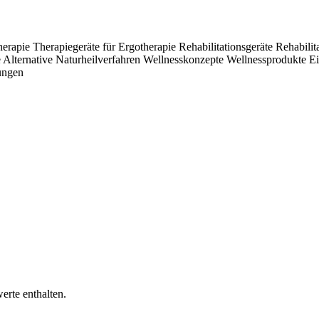
Therapie
Therapiegeräte für Ergotherapie
Rehabilitationsgeräte
Rehabilit
e
Alternative Naturheilverfahren
Wellnesskonzepte
Wellnessprodukte
Ei
tungen
erte enthalten.