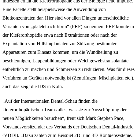
Indessen erhält die Kieferorthopädie aus der Biologie neue Impulse.
Eine Facette stellt beispielsweise die Anwendung von
Blutkonzentraten dar. Hier sind vor allen Dingen unterschiedliche
Varianten von „platelet-rich fibrin“ (PRF) zu nennen. PRF könnte in
der Kieferorthopädie etwa nach Extraktionen oder nach der
Explantation von Hilfsimplantaten zur Stützung bestimmter
Apparaturen zum Einsatz kommen, um die Wundheilung zu
beschleunigen, Lappenbildungen oder Weichgewebstransplantate
entbehrlich zu machen und Schmerzen zu reduzieren. Was für dieses
Verfahren an Geräten notwendig ist (Zentrifugen, Mischplatten etc.),
auch das zeigt die IDS in Köln.
„Auf der Internationalen Dental-Schau finden die
kieferorthopädischen Teams alles, was sie zur Ausschöpfung der
neuen Möglichkeiten brauchen“, freut sich Mark Stephen Pace,
Vorstandsvorsitzender des Verbands der Deutschen Dental-Industrie
(VDDI). „Dazu zählen zum Beispiel 2D- und 3D-Röntgensysteme,