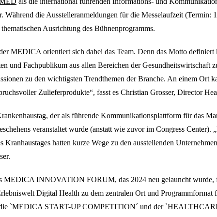
MED
als die international führenden Informations- und Kommunikation
hr. Während die Ausstelleranmeldungen für die Messelaufzeit (Termin:
er thematischen Ausrichtung des Bühnenprogramms.
 der MEDICA orientiert sich dabei das Team. Denn das Motto defin
ten und Fachpublikum aus allen Bereichen der Gesundheitswirtschaft 
ssionen zu den wichtigsten Trendthemen der Branche. An einem Ort k
spruchsvoller Zulieferprodukte“, fasst es Christian Grosser, Director 
 Krankenhaustag, der als führende Kommunikationsplattform für das M
hehens veranstaltet wurde (anstatt wie zuvor im Congress Center). „
des Kranhaustages hatten kurze Wege zu den ausstellenden Unternehmen
ser.
Das MEDICA INNOVATION FORUM, das 2024 neu gelauncht wurde, find
lt Digital Health zu dem zentralen Ort und Programmformat für di
cale-ups, die `MEDICA START-UP COMPETITION´ und der `HEALTH