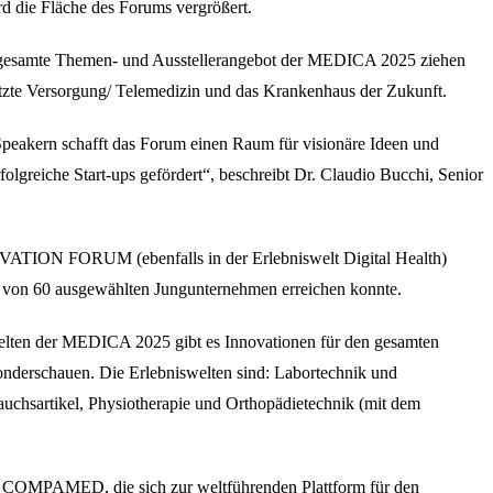
d die Fläche des Forums vergrößert.
 gesamte Themen- und Ausstellerangebot der MEDICA 2025 ziehen
etzte Versorgung/ Telemedizin und das Krankenhaus der Zukunft.
peakern schafft das Forum einen Raum für visionäre Ideen und
rfolgreiche Start-ups gefördert“, beschreibt Dr. Claudio Bucchi, Senior
ATION FORUM (ebenfalls in der Erlebniswelt Digital Health)
ng von 60 ausgewählten Jungunternehmen erreichen konnte.
iswelten der MEDICA 2025 gibt es Innovationen für den gesamten
nderschauen. Die Erlebniswelten sind: Labortechnik und
rtikel, Physiotherapie und Orthopädietechnik (mit dem
den COMPAMED, die sich zur weltführenden Plattform für den