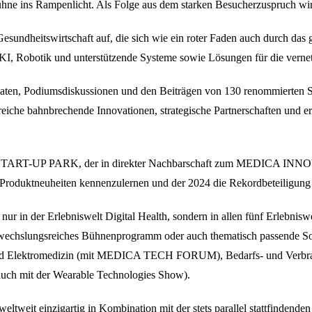
hne ins Rampenlicht. Als Folge aus dem starken Besucherzuspruch wir
heitswirtschaft auf, die sich wie ein roter Faden auch durch das
 KI, Robotik und unterstützende Systeme sowie Lösungen für die vern
maten, Podiumsdiskussionen und den Beiträgen von 130 renommierten S
hlreiche bahnbrechende Innovationen, strategische Partnerschaften und e
CA START-UP PARK, der in direkter Nachbarschaft zum MEDICA INNOV
hre Produktneuheiten kennenzulernen und der 2024 die Rekordbeteiligu
 nur in der Erlebniswelt Digital Health, sondern in allen fünf Erlebn
bwechslungsreiches Bühnenprogramm oder auch thematisch passende So
ektromedizin (mit MEDICA TECH FORUM), Bedarfs- und Verbrauchsa
ch mit der Wearable Technologies Show).
tweit einzigartig in Kombination mit der stets parallel stattfinden