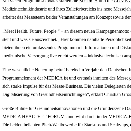
Mit vielen Programm-Updates starten die
MEDICA
und die
COMPA
Medizintechnikindustrie und ihres Zulieferbereichs ins neue Messeja
arbeitet das Messeteam beider Veranstaltungen am Konzept sowie d
„Meet Health. Future. People.“ – an diesem neuen Kampagnenmotto
steht und was sie auszeichnet. „Hier kommen namhafte Persönlichkei
bieten ihnen ein umfassendes Programm mit Informationen und Disku
medizinische Versorgung live erlebt werden – inklusive technisch an
Eine wesentliche Neuerung betraf bereits im Vorjahr den Deutschen
Programmelement der MEDICA ist und erstmals inmitten des Messegesc
sich starke Impulse für das Messe-Business. Die vielen Delegierten 
Digitalisierung von Gesundheitseinrichtungen“, erklärt Christian Gros
Große Bühne für Gesundheitsinnovationen und die Gründerszene 
MEDICA HEALTH IT FORUMs und wird damit in der MEDICA-Erlebniswe
Die beiden beliebten Pitch-Wettbewerbe für Start-ups und S