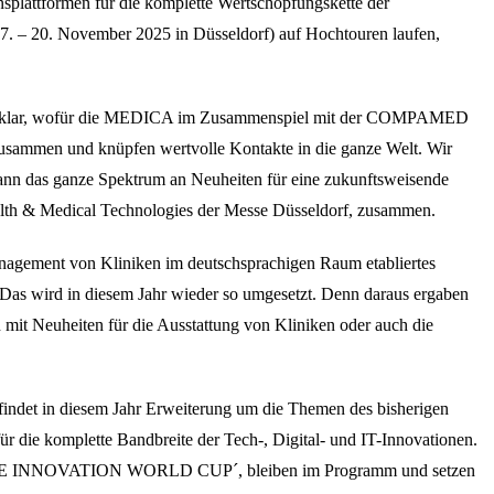
splattformen für die komplette Wertschöpfungskette der
 17. – 20. November 2025 in Düsseldorf) auf Hochtouren laufen,
iert klar, wofür die MEDICA im Zusammenspiel mit der COMPAMED
zusammen und knüpfen wertvolle Kontakte in die ganze Welt. Wir
ann das ganze Spektrum an Neuheiten für eine zukunftsweisende
Health & Medical Technologies der Messe Düsseldorf, zusammen.
anagement von Kliniken im deutschsprachigen Raum etabliertes
Das wird in diesem Jahr wieder so umgesetzt. Denn daraus ergaben
 mit Neuheiten für die Ausstattung von Kliniken oder auch die
et in diesem Jahr Erweiterung um die Themen des bisherigen
e komplette Bandbreite der Tech-, Digital- und IT-Innovationen.
CARE INNOVATION WORLD CUP´, bleiben im Programm und setzen